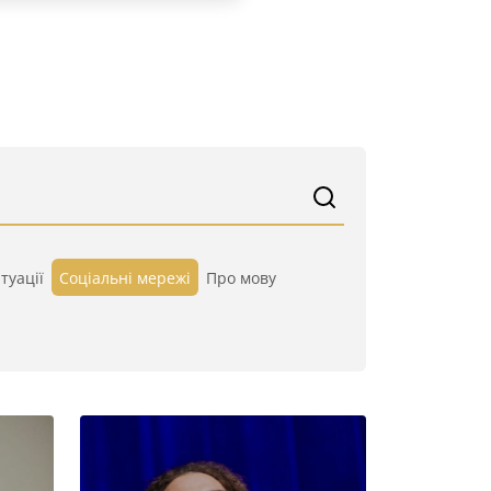
туації
Cоціальні мережі
Про мову