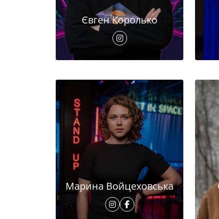
Євген Королько
Марина Войцеховська