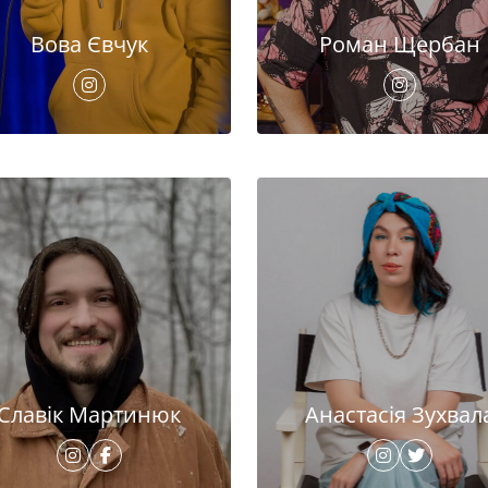
Вова Євчук
Роман Щербан
Славік Мартинюк
Анастасія Зухвал