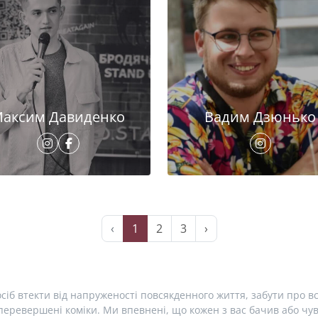
аксим Давиденко
Вадим Дзюнько
‹
1
2
3
›
сіб втекти від напруженості повсякденного життя, забути про вс
еревершені коміки. Ми впевнені, що кожен з вас бачив або чув 