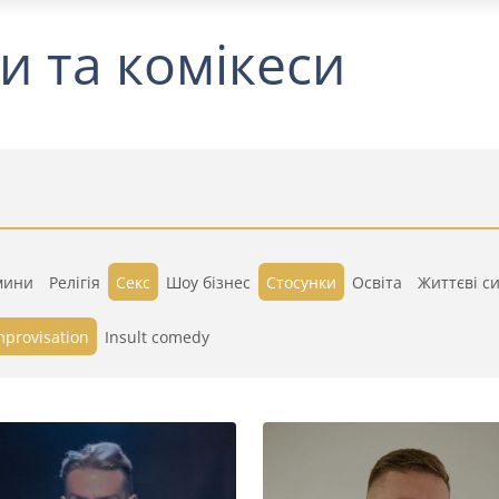
и та комікеси
мини
Релігія
Секс
Шоу бізнес
Стосунки
Освіта
Життєві си
mprovisation
Insult comedy