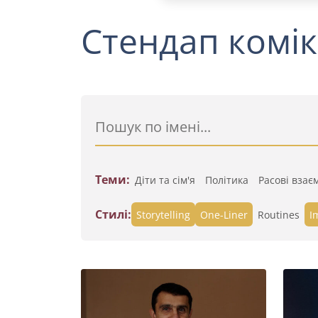
Стендап комік
Теми:
Діти та сім'я
Політика
Расові взає
Стилі:
Storytelling
One-Liner
Routines
I