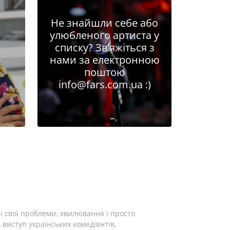
Не знайшли себе або
улюбленого артиста у
списку? Зв'яжіться з
нами за електронною
поштою
info@fars.com.ua
:)
і свої проблеми, хвилювання і просто
виступ українських комедіянтів,