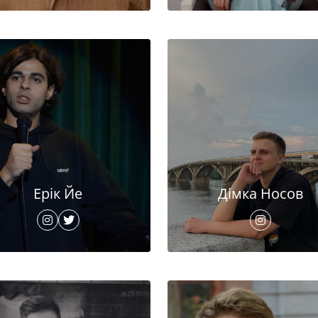
Ерік Йе
Дімка Носов