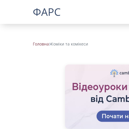
ФАРС
Головна
Коміки та комікеси