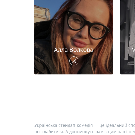
Алла Волкова
М
Українська стендап-комедія — це ідеальний спо
розслабитися. А допоможуть вам з цим наші неп