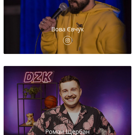
Вова Євчук
Роман Щербан