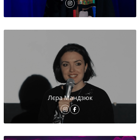
Лєра Мандзюк