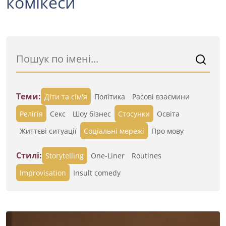
комікеси
Теми:
Діти та сім'я
Політика
Расові взаємини
Релігія
Секс
Шоу бізнес
Стосунки
Освіта
Життєві ситуації
Cоціальні мережі
Про мову
Стилі:
Storytelling
One-Liner
Routines
Improvisation
Insult comedy