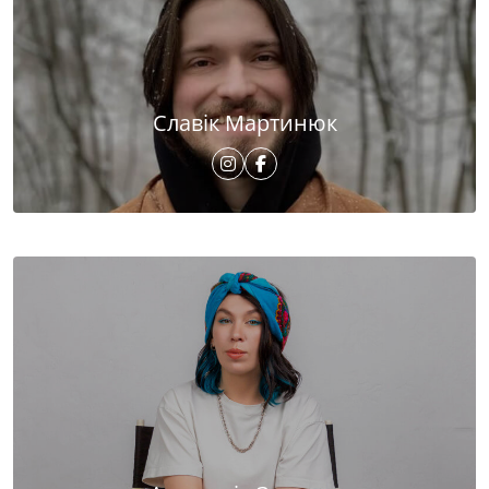
Славік Мартинюк