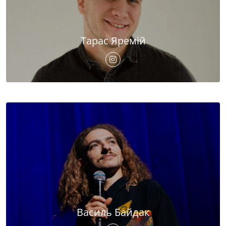
Тарас Яремій
Василь Байдак