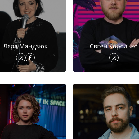
Лєра Мандзюк
Євген Королько