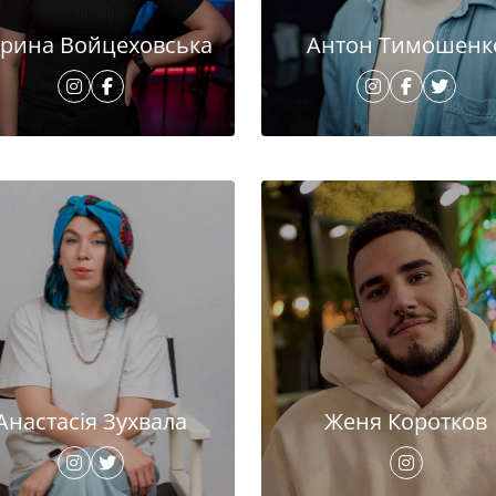
рина Войцеховська
Антон Тимошенк
Анастасія Зухвала
Женя Коротков