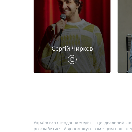
Сергій Чирков
Українська стендап-комедія — це ідеальний спо
розслабитися. А допоможуть вам з цим наші неп