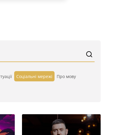
туації
Cоціальні мережі
Про мову