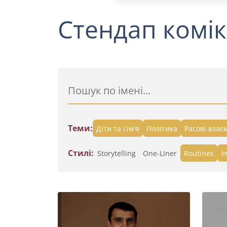
Стендап комік
Теми:
Діти та сім'я
Політика
Расові взає
Стилі:
Storytelling
One-Liner
Routines
I