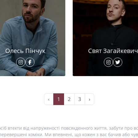
Олесь Пінчук
Свят Загайкевич
‹
1
2
3
›
сіб втекти від напруженості повсякденного життя, забути про вс
еревершені коміки. Ми впевнені, що кожен з вас бачив або чув 