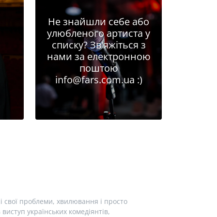
Не знайшли себе або
улюбленого артиста у
списку? Зв'яжіться з
нами за електронною
поштою
info@fars.com.ua
:)
і свої проблеми, хвилювання і просто
виступ українських комедіянтів,