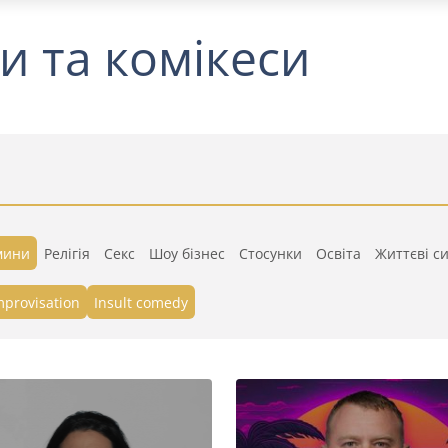
и та комікеси
мини
Релігія
Секс
Шоу бізнес
Стосунки
Освіта
Життєві си
mprovisation
Insult comedy