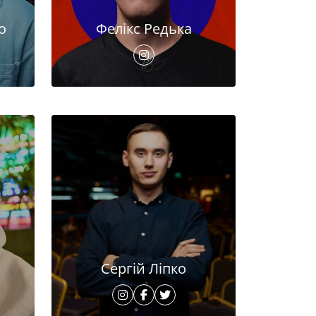
о
Фелікс Редька
Сергій Ліпко