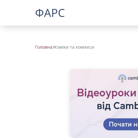
ФАРС
Головна
Коміки та комікеси