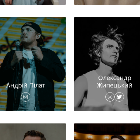
Олександр
Андрій Пілат
Жипецький