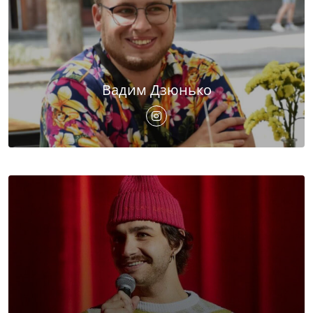
Вадим Дзюнько