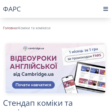
ФАРС
Головна
Коміки та комікеси
Стендап коміки та