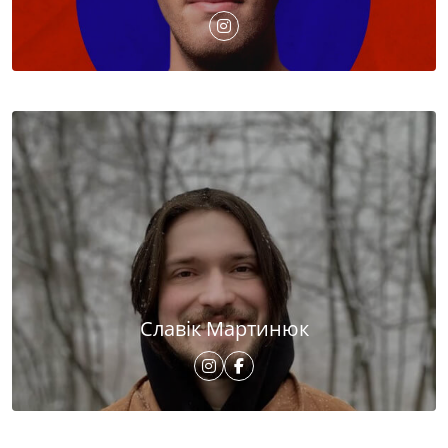
Славік Мартинюк