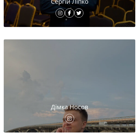
Сергій Ліпко
Дімка Носов