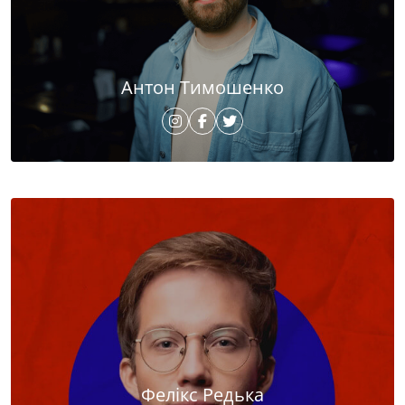
Антон Тимошенко
Фелікс Редька