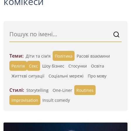
комікеси
Теми:
Діти та сім'я
Політика
Расові взаємини
Релігія
Секс
Шоу бізнес
Стосунки
Освіта
Життєві ситуації
Cоціальні мережі
Про мову
Стилі:
Storytelling
One-Liner
Routines
Improvisation
Insult comedy