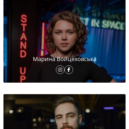
Марина Войцеховська