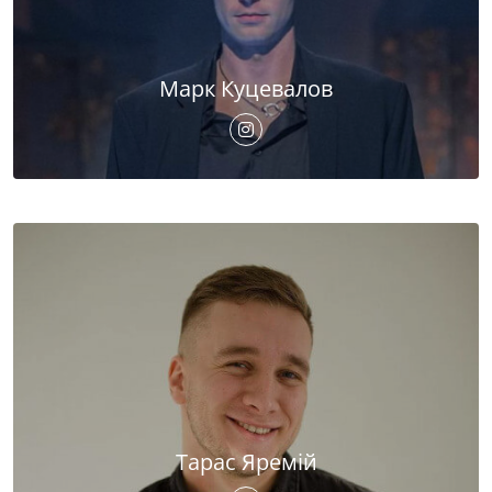
Марк Куцевалов
Тарас Яремій