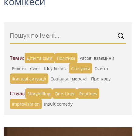
комікеси
Теми:
Діти та сім'я
Політика
Расові взаємини
Релігія
Секс
Шоу бізнес
Стосунки
Освіта
Життєві ситуації
Cоціальні мережі
Про мову
Стилі:
Storytelling
One-Liner
Routines
Improvisation
Insult comedy