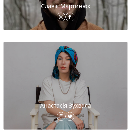
Славік Мартинюк
Анастасія Зухвала