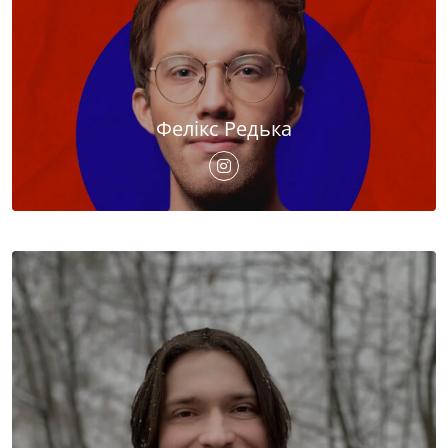
Фелікс Редька