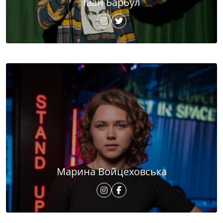
Іван Барбул
Марина Войцеховська