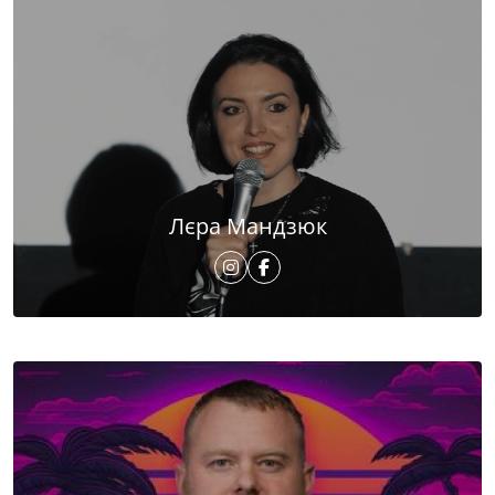
Лєра Мандзюк