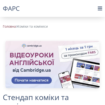
ФАРС
Головна
Коміки та комікеси
Стендап коміки та