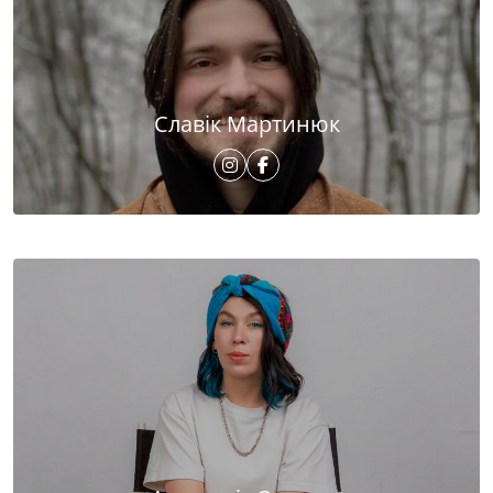
Славік Мартинюк