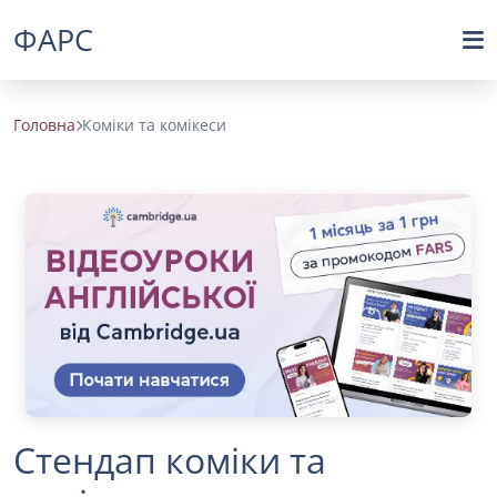
ФАРС
Головна
Коміки та комікеси
Стендап коміки та