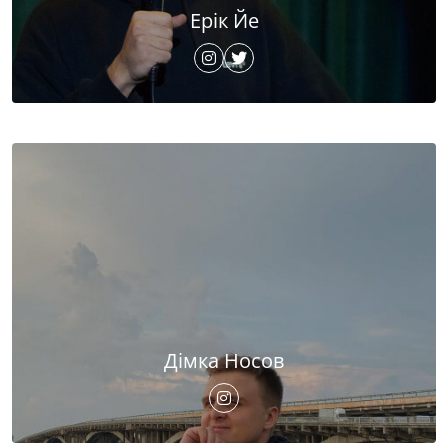
Ерік Йе
Дімка Носов