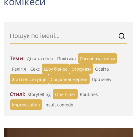
комікеси
Теми:
Діти та сім'я
Політика
Расові взаємини
Релігія
Секс
Шоу бізнес
Стосунки
Освіта
Життєві ситуації
Cоціальні мережі
Про мову
Стилі:
Storytelling
One-Liner
Routines
Improvisation
Insult comedy