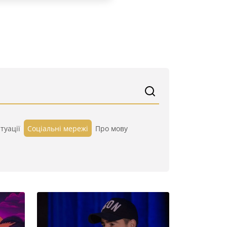
туації
Cоціальні мережі
Про мову