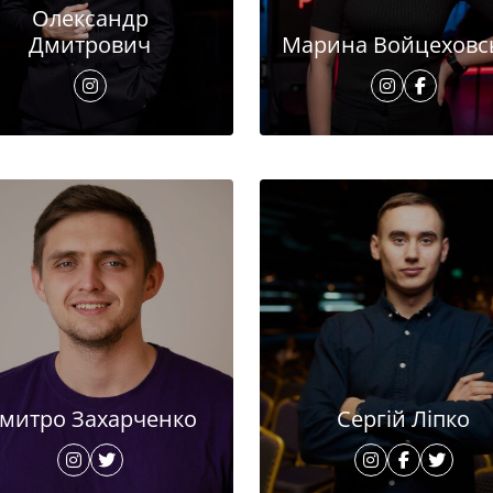
Олександр
Дмитрович
Марина Войцеховс
митро Захарченко
Сергій Ліпко