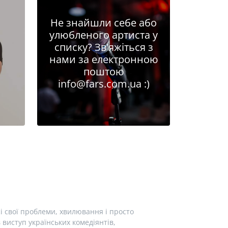
Не знайшли себе або
улюбленого артиста у
списку? Зв'яжіться з
нами за електронною
поштою
info@fars.com.ua
:)
і свої проблеми, хвилювання і просто
виступ українських комедіянтів,