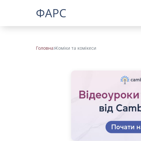
ФАРС
Головна
Коміки та комікеси