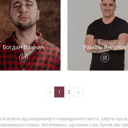
Богдан Вахнич
Раміль Янгулов
‹
1
2
›
сіб втекти від напруженості повсякденного життя, забути про вс
еревершені коміки. Ми впевнені, що кожен з вас бачив або чув 