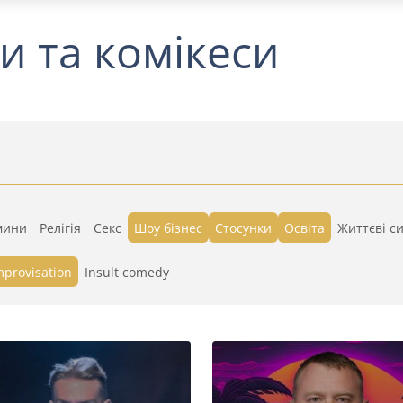
и та комікеси
мини
Релігія
Секс
Шоу бізнес
Стосунки
Освіта
Життєві си
mprovisation
Insult comedy