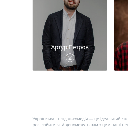
Артур Петров
Українська стендап-комедія — це ідеальний спо
розслабитися. А допоможуть вам з цим наші неп