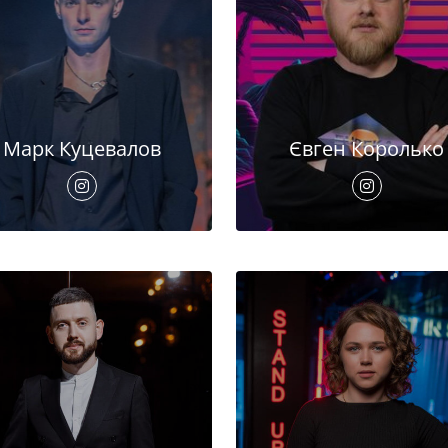
Марк Куцевалов
Євген Королько