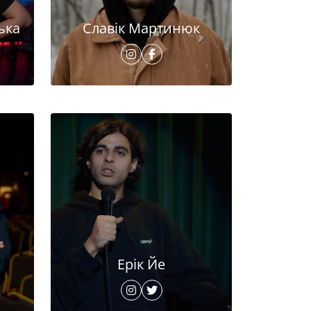
ька
Славік Мартинюк
Ерік Йе