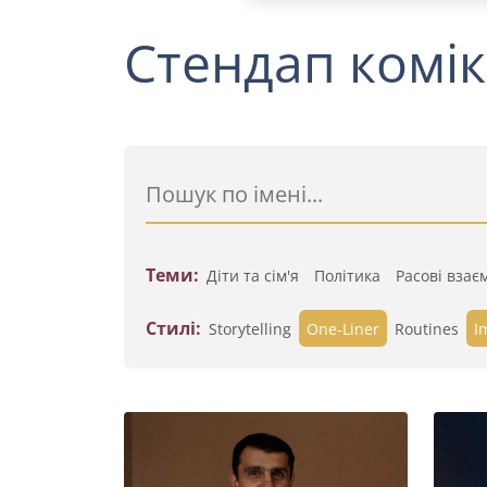
Стендап комік
Теми:
Діти та сім'я
Політика
Расові взає
Стилі:
Storytelling
One-Liner
Routines
I