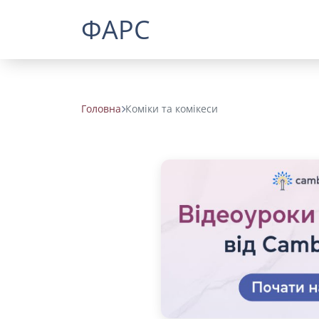
ФАРС
Головна
Коміки та комікеси