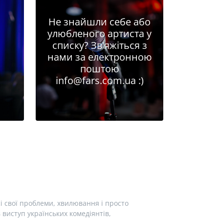
Не знайшли себе або
улюбленого артиста у
списку? Зв'яжіться з
нами за електронною
поштою
info@fars.com.ua
:)
і свої проблеми, хвилювання і просто
виступ українських комедіянтів,