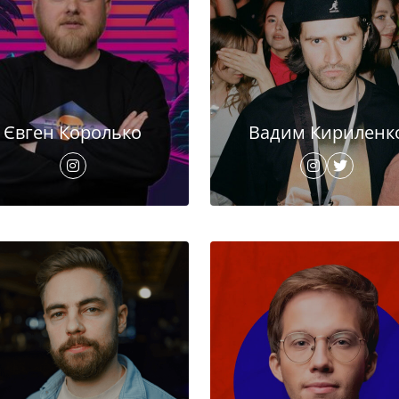
Євген Королько
Вадим Кириленк