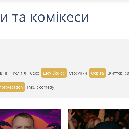
и та комікеси
мини
Релігія
Секс
Шоу бізнес
Стосунки
Освіта
Життєві си
mprovisation
Insult comedy