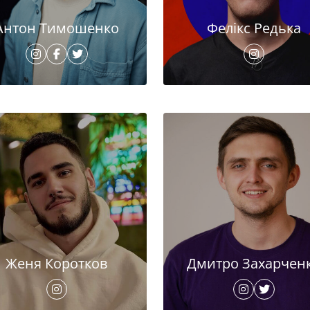
Антон Тимошенко
Фелікс Редька
Женя Коротков
Дмитро Захарчен