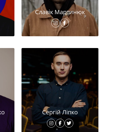
Славік Мартинюк
ко
Сергій Ліпко