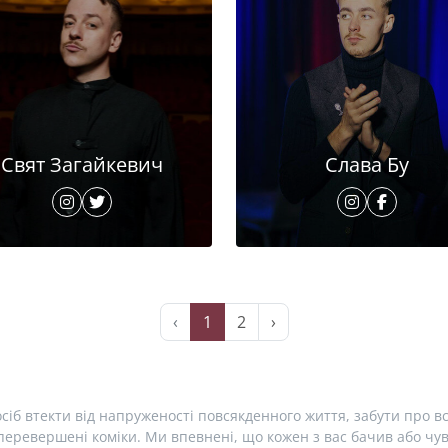
Свят Загайкевич
Слава Бу
‹
1
2
›
сіб втекти від напруженості повсякденного життя, забути про вс
еревершені коміки. Ми впевнені, що кожен з вас бачив або чув 