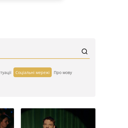
туації
Cоціальні мережі
Про мову