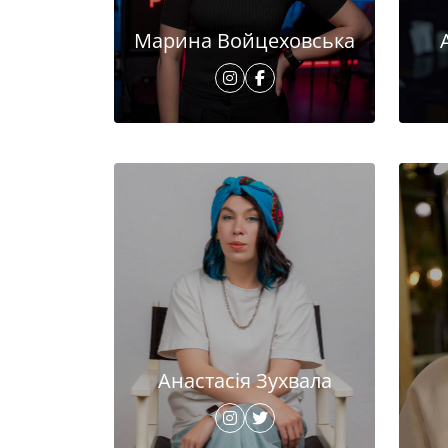
Марина Войцеховська
Анастасія Зухвала