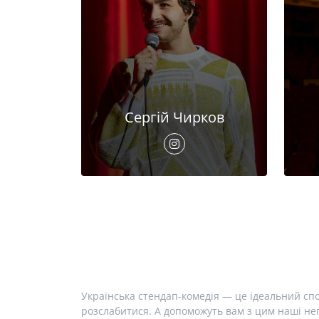
Сергій Чирков
Українська стендап-комедія — це ідеальний спо
розслабитися. А допоможуть вам з цим наші неп