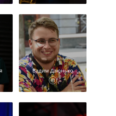
я
Вадим Дзюнько