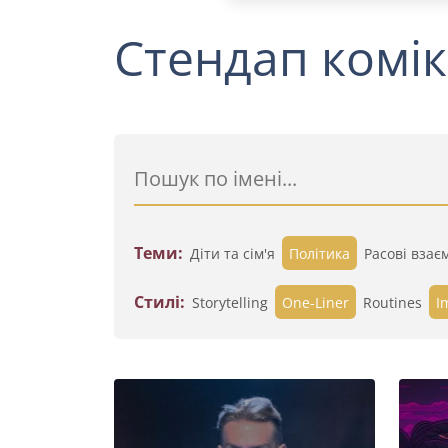
Стендап комік
Теми:
Діти та сім'я
Політика
Расові взає
Стилі:
Storytelling
One-Liner
Routines
I