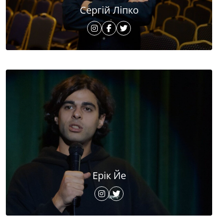
Сергій Ліпко
Ерік Йе