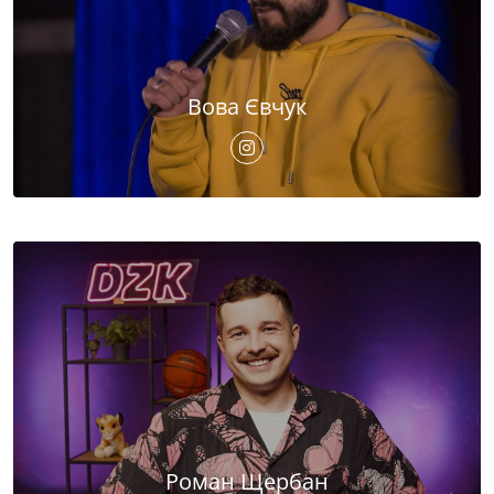
Вова Євчук
Роман Щербан