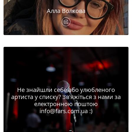
Алла Волкова
Не знайшли себе або улюбленого
артиста у списку? Зв'яжіться з нами за
електронною поштою
info@fars.com.ua
:)