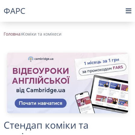
ФАРС
Головна
Коміки та комікеси
Стендап коміки та