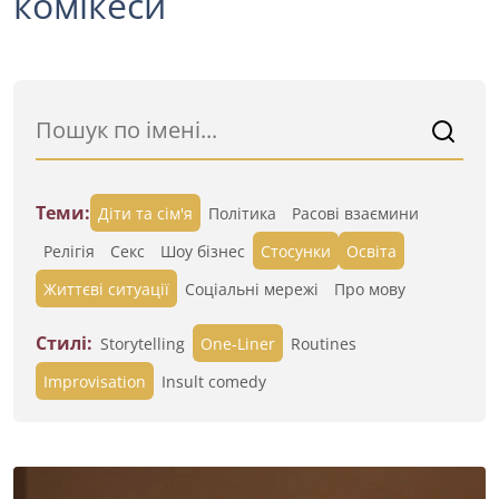
комікеси
Теми:
Діти та сім'я
Політика
Расові взаємини
Релігія
Секс
Шоу бізнес
Стосунки
Освіта
Життєві ситуації
Cоціальні мережі
Про мову
Стилі:
Storytelling
One-Liner
Routines
Improvisation
Insult comedy