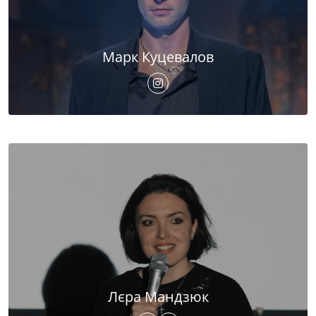
Марк Куцевалов
Лєра Мандзюк