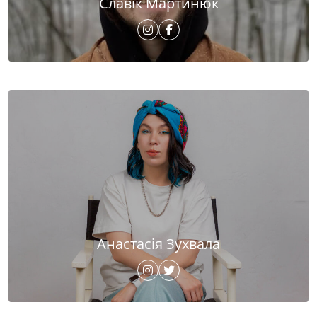
Славік Мартинюк
Анастасія Зухвала