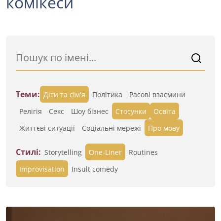
комікеси
Теми:
Діти та сім'я
Політика
Расові взаємини
Релігія
Секс
Шоу бізнес
Стосунки
Освіта
Життєві ситуації
Cоціальні мережі
Про мову
Стилі:
Storytelling
One-Liner
Routines
Improvisation
Insult comedy