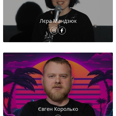
Лєра Мандзюк
Євген Королько