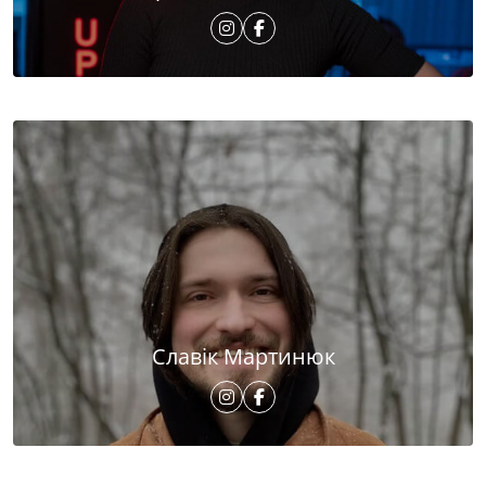
Славік Мартинюк