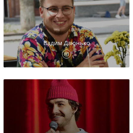
Вадим Дзюнько