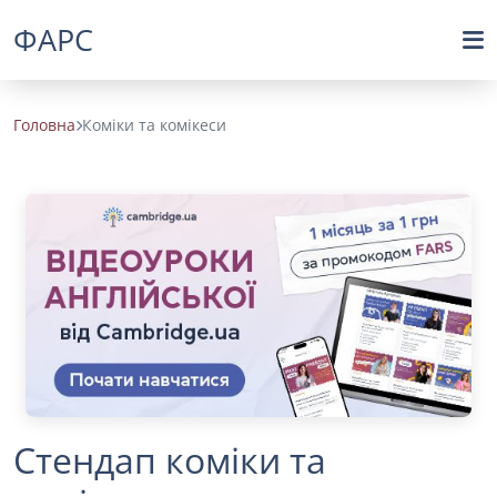
ФАРС
Головна
Коміки та комікеси
Стендап коміки та