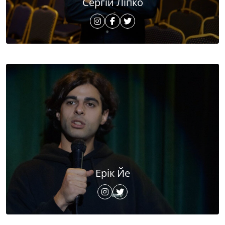
Сергій Ліпко
Ерік Йе