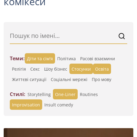
комікеси
Теми:
Діти та сім'я
Політика
Расові взаємини
Релігія
Секс
Шоу бізнес
Стосунки
Освіта
Життєві ситуації
Cоціальні мережі
Про мову
Стилі:
Storytelling
One-Liner
Routines
Improvisation
Insult comedy