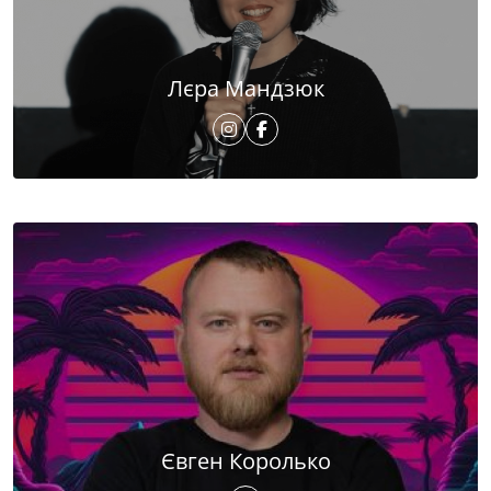
Лєра Мандзюк
Євген Королько