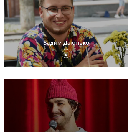
Вадим Дзюнько