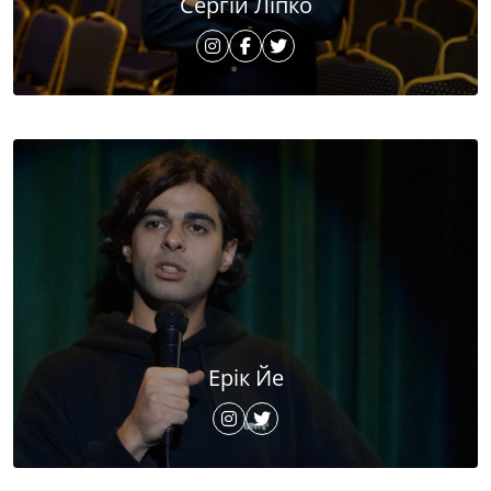
Сергій Ліпко
Ерік Йе