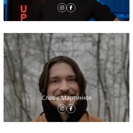
Славік Мартинюк