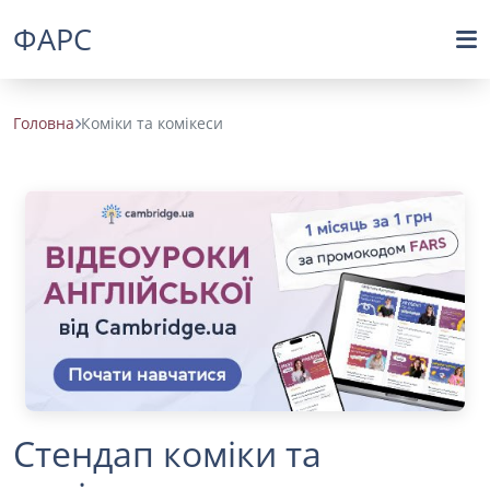
ФАРС
Головна
Коміки та комікеси
Стендап коміки та