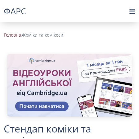
ФАРС
Головна
Коміки та комікеси
Стендап коміки та