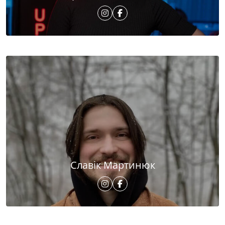
Славік Мартинюк