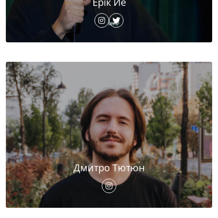
Ерік Йе
Дмитро Тютюн