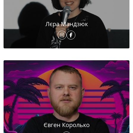
Лєра Мандзюк
Євген Королько