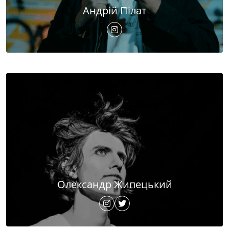
Андрій Пілат
Олександр Жипецький