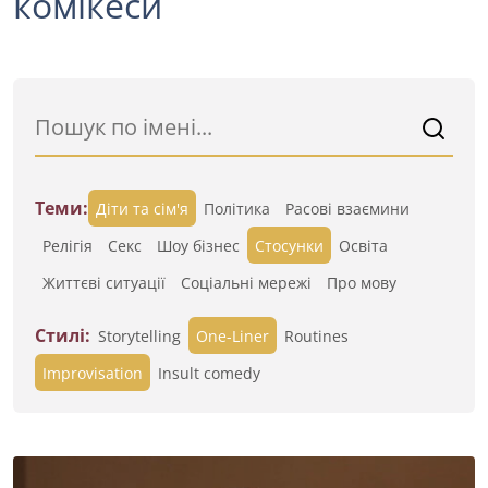
комікеси
Теми:
Діти та сім'я
Політика
Расові взаємини
Релігія
Секс
Шоу бізнес
Стосунки
Освіта
Життєві ситуації
Cоціальні мережі
Про мову
Стилі:
Storytelling
One-Liner
Routines
Improvisation
Insult comedy