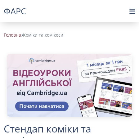
ФАРС
Головна
Коміки та комікеси
Стендап коміки та