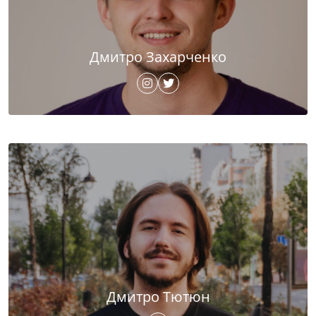
Дмитро Захарченко
Дмитро Тютюн