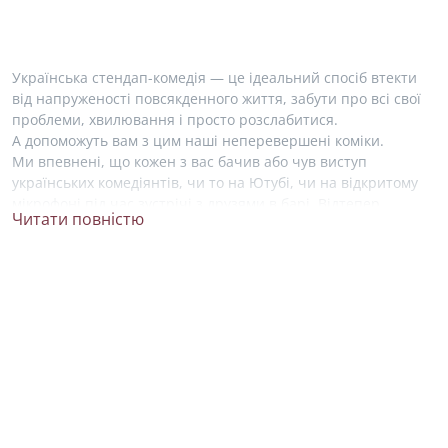
Українська стендап-комедія — це ідеальний спосіб втекти
від напруженості повсякденного життя, забути про всі свої
проблеми, хвилювання і просто розслабитися.
А допоможуть вам з цим наші неперевершені коміки.
Ми впевнені, що кожен з вас бачив або чув виступ
українських комедіянтів, чи то на Ютубі, чи на відкритому
мікрофоні під час зустрічі з друзями в барі. Відтепер,
Читати повністю
знайти свого фаворита у світі комедії стало набагато легше!
На нашому сайті ми зібрали усю необхідну інформацію про
життя і творчість українських стендап артистів. Ви можете
ближче познайомитися зі своїми улюбленими коміками
та висловити свою підтримку, підписавшись на їхні акаунти
в соціальних мережах.
Серед зірок українського стендапу не можна не згадати про
Антона Тимошенко. Він почав займатися стендапом
у 2015 році, був учасником українського телешоу «Розсміши
коміка», де здобув перемогу два рази. Зараз, Антон