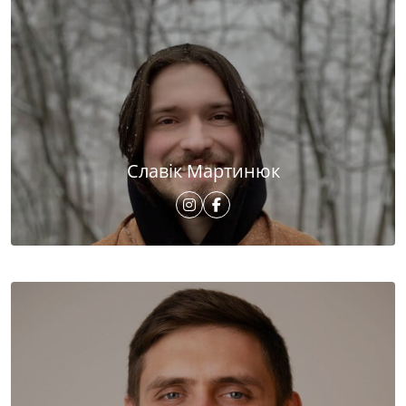
Славік Мартинюк