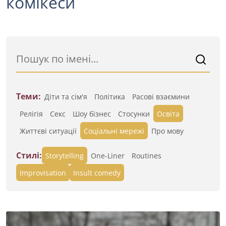
комікеси
Теми:
Діти та сім'я
Політика
Расові взаємини
Релігія
Секс
Шоу бізнес
Стосунки
Освіта
Життєві ситуації
Cоціальні мережі
Про мову
Стилі:
Storytelling
One-Liner
Routines
Improvisation
Insult comedy