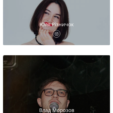
Юля Різничок
Влад Морозов