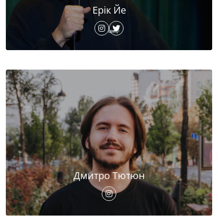
Ерік Йе
Дмитро Тютюн