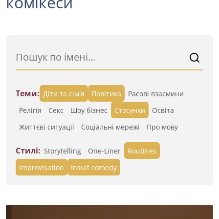
комікеси
Теми:
Діти та сім'я
Політика
Расові взаємини
Релігія
Секс
Шоу бізнес
Стосунки
Освіта
Життєві ситуації
Cоціальні мережі
Про мову
Стилі:
Storytelling
One-Liner
Routines
Improvisation
Insult comedy