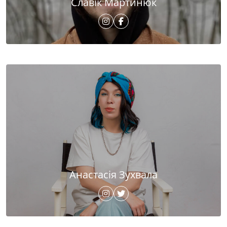
Славік Мартинюк
Анастасія Зухвала