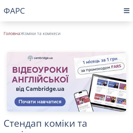
ФАРС
Головна
Коміки та комікеси
Стендап коміки та