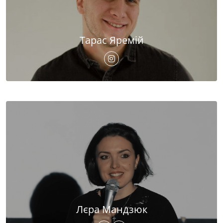
Тарас Яремій
Лєра Мандзюк