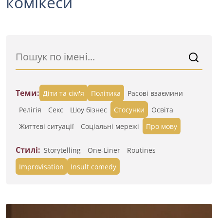
комікеси
Теми:
Діти та сім'я
Політика
Расові взаємини
Релігія
Секс
Шоу бізнес
Стосунки
Освіта
Життєві ситуації
Cоціальні мережі
Про мову
Стилі:
Storytelling
One-Liner
Routines
Improvisation
Insult comedy