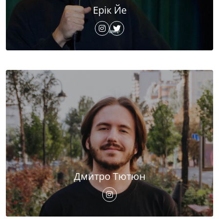
Ерік Йе
Дмитро Тютюн