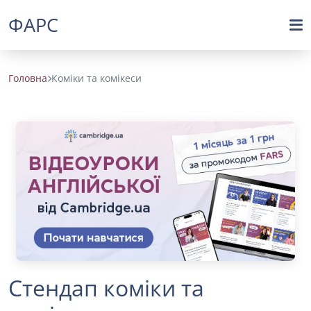
ФАРС
Головна
Коміки та комікеси
Стендап коміки та