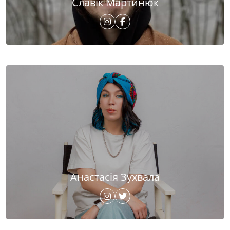
Славік Мартинюк
Анастасія Зухвала