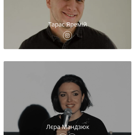
Тарас Яремій
Лєра Мандзюк