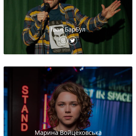
Іван Барбул
Марина Войцеховська