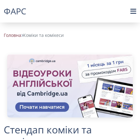
ФАРС
Головна
Коміки та комікеси
Стендап коміки та