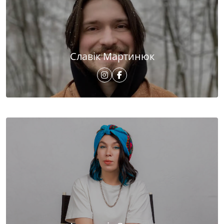
Славік Мартинюк