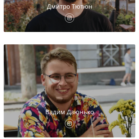
Дмитро Тютюн
Вадим Дзюнько