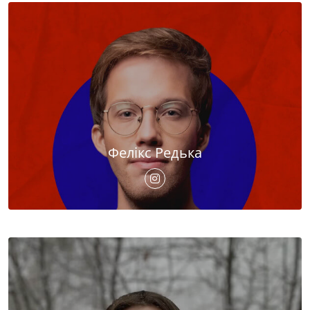
Фелікс Редька