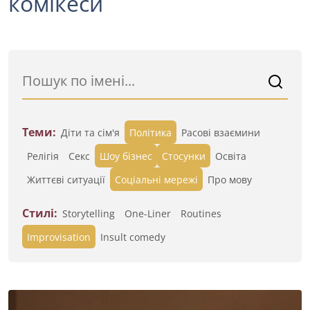
комікеси
Теми:
Діти та сім'я
Політика
Расові взаємини
Релігія
Секс
Шоу бізнес
Стосунки
Освіта
Життєві ситуації
Cоціальні мережі
Про мову
Стилі:
Storytelling
One-Liner
Routines
Improvisation
Insult comedy