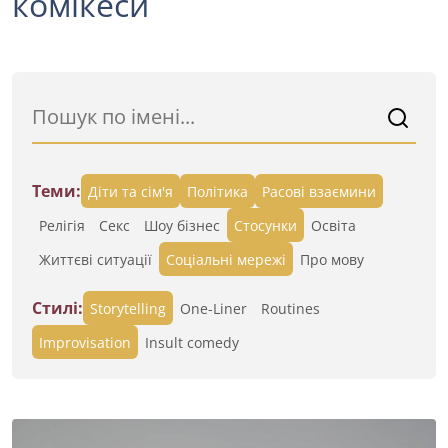
комікеси
Теми:
Діти та сім'я
Політика
Расові взаємини
Релігія
Секс
Шоу бізнес
Стосунки
Освіта
Життєві ситуації
Cоціальні мережі
Про мову
Стилі:
Storytelling
One-Liner
Routines
Improvisation
Insult comedy