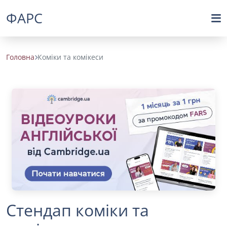
ФАРС
Головна
Коміки та комікеси
Стендап коміки та