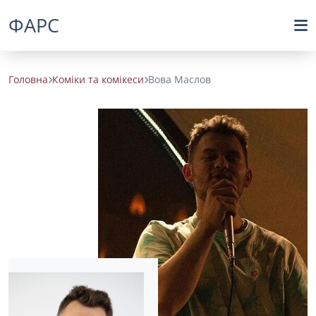
ФАРС
Головна
Коміки та комікеси
Вова Маслов