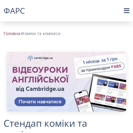
ФАРС
Головна
Коміки та комікеси
Стендап коміки та