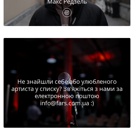
Макс Редзель
Не знайшли себе або улюбленого
артиста у списку? Зв'яжіться з нами за
електронною поштою
info@fars.com.ua
:)