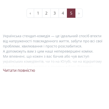
‹
1
2
3
4
5
›
Українська стендап-комедія — це ідеальний спосіб втекти
від напруженості повсякденного життя, забути про всі свої
проблеми, хвилювання і просто розслабитися.
А допоможуть вам з цим наші неперевершені коміки.
Ми впевнені, що кожен з вас бачив або чув виступ
українських комедіянтів, чи то на Ютубі, чи на відкритому
мікрофоні під час зустрічі з друзями в барі. Відтепер,
Читати повністю
знайти свого фаворита у світі комедії стало набагато легше!
На нашому сайті ми зібрали усю необхідну інформацію про
життя і творчість українських стендап артистів. Ви можете
ближче познайомитися зі своїми улюбленими коміками
та висловити свою підтримку, підписавшись на їхні акаунти
в соціальних мережах.
Серед зірок українського стендапу не можна не згадати про