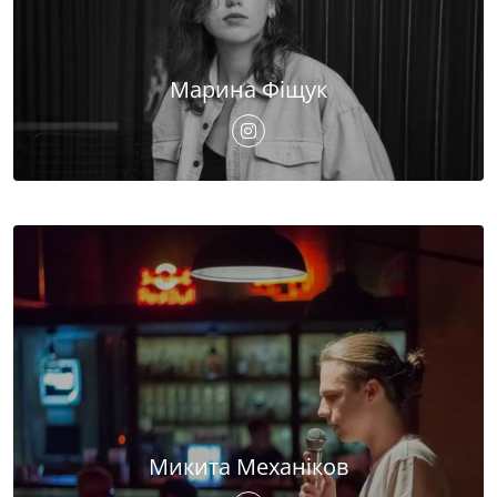
Марина Фіщук
Микита Механіков