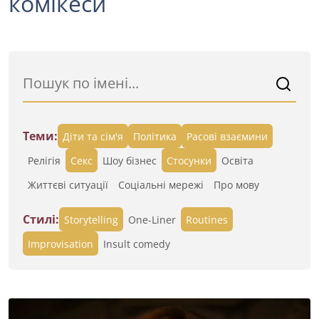
комікеси
Теми:
Діти та сім'я
Політика
Расові взаємини
Релігія
Секс
Шоу бізнес
Стосунки
Освіта
Життєві ситуації
Cоціальні мережі
Про мову
Стилі:
Storytelling
One-Liner
Routines
Improvisation
Insult comedy