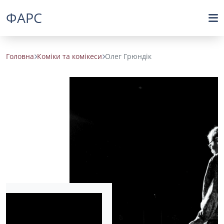
ФАРС
Головна
Коміки та комікеси
Олег Грюндік