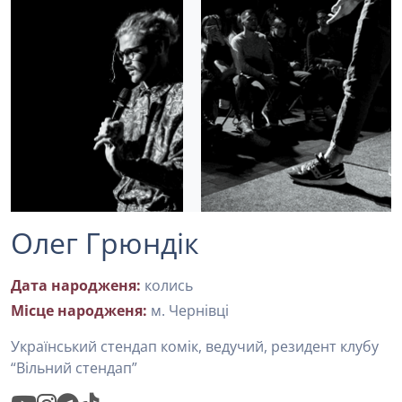
Олег Грюндік
Дата народженя:
колись
Місце народженя:
м. Чернівці
Український стендап комік, ведучий, резидент клубу
“Вільний стендап”