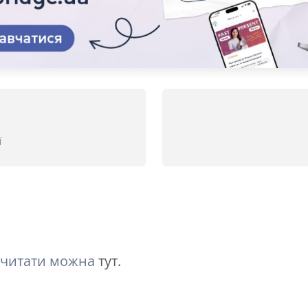
ї
Почитати можна
тут.