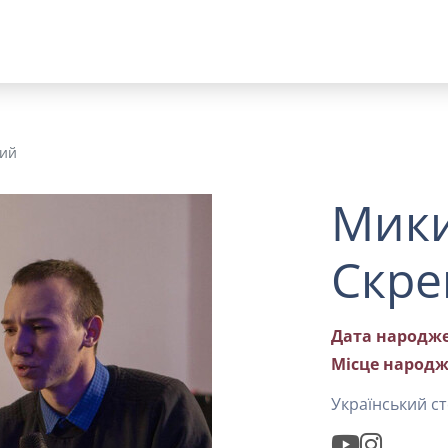
кий
Мик
Скре
Дата народже
Місце народж
Український ст