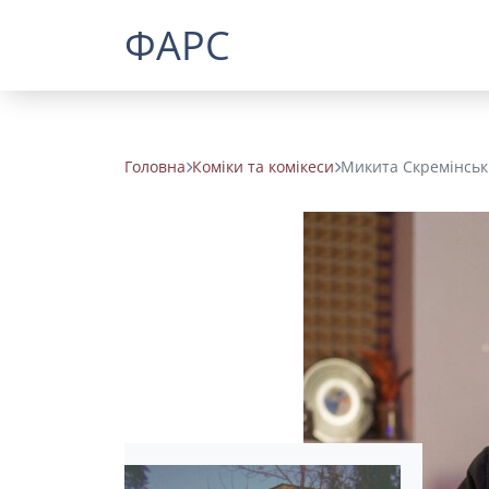
ФАРС
Головна
Коміки та комікеси
Микита Скремінсь