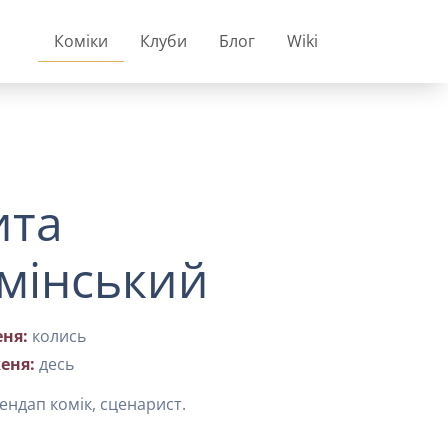
Коміки
Клуби
Блог
Wiki
ита
мінський
ня:
колись
еня:
десь
ендап комік, сценарист.