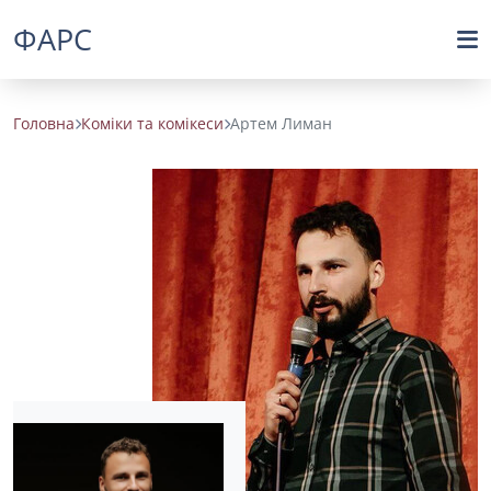
ФАРС
Головна
Коміки та комікеси
Артем Лиман