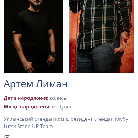
Артем Лиман
Дата народженя:
колись
Місце народженя:
м. Луцьк
Український стендап комік, резидент стендап клубу
Lutsk Stand UP Team