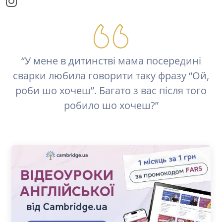
“У мене в дитинстві мама посередині
сварки любила говорити таку фразу “Ой,
роби шо хочеш”. Багато з вас після того
робило шо хочеш?”