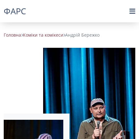
ФАРС
Головна
Коміки та комікеси
Андрій Бережко