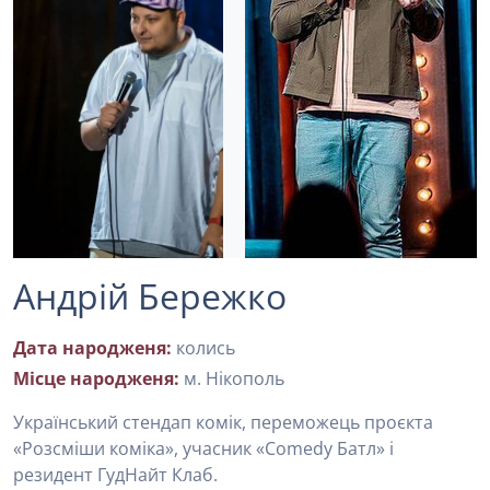
Андрій Бережко
Дата народженя:
колись
Місце народженя:
м. Нікополь
Український стендап комік, переможець проєкта
«Розсміши коміка», учасник «Сomedy Батл» і
резидент ГудНайт Клаб.