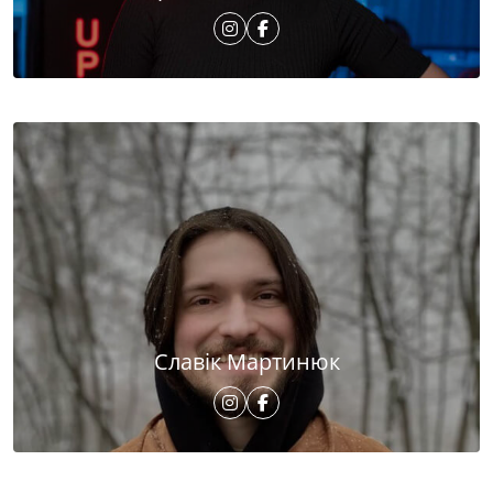
Славік Мартинюк