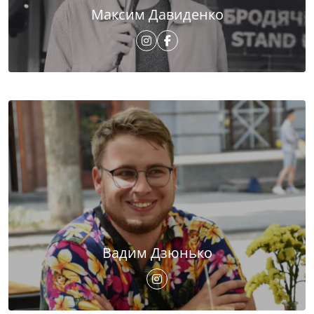
Максим Давиденко
Вадим Дзюнько