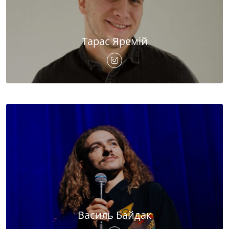
Тарас Яремій
Василь Байдак