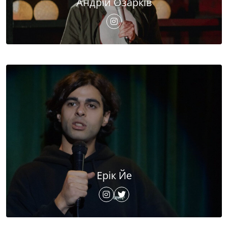
Андрій Озарків
Ерік Йе