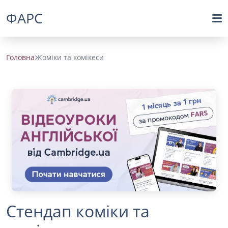
ФАРС
Головна
Коміки та комікеси
Стендап коміки та