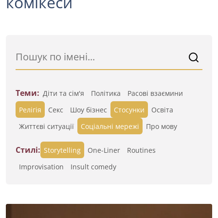
комікеси
Теми:
Діти та сім'я
Політика
Расові взаємини
Релігія
Секс
Шоу бізнес
Стосунки
Освіта
Життєві ситуації
Cоціальні мережі
Про мову
Стилі:
Storytelling
One-Liner
Routines
Improvisation
Insult comedy