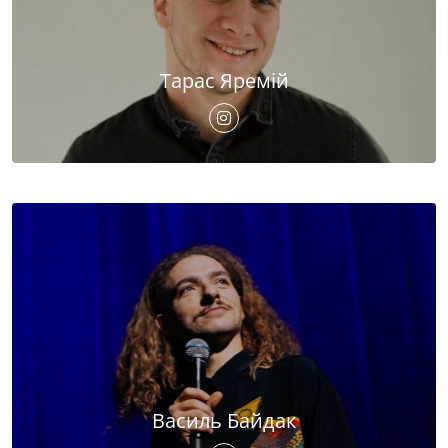
Тарас Яремій
Василь Байдак