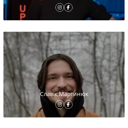
Славік Мартинюк