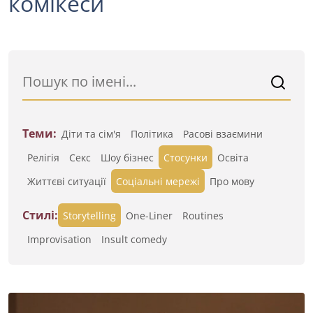
комікеси
Теми:
Діти та сім'я
Політика
Расові взаємини
Релігія
Секс
Шоу бізнес
Стосунки
Освіта
Життєві ситуації
Cоціальні мережі
Про мову
Стилі:
Storytelling
One-Liner
Routines
Improvisation
Insult comedy