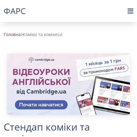
ФАРС
Головна
Коміки та комікеси
Стендап коміки та