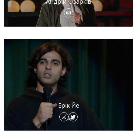
Андрій Озарків
Ерік Йе