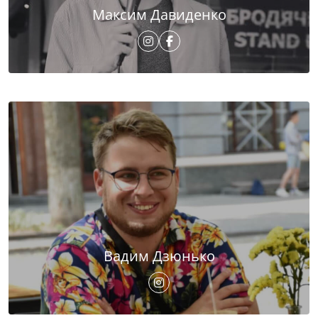
Максим Давиденко
Вадим Дзюнько