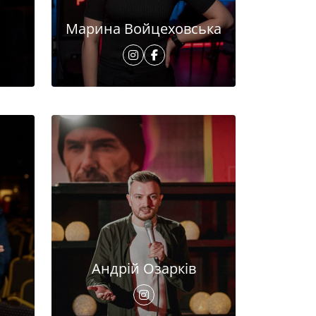
Марина Войцеховська
Андрій Озарків