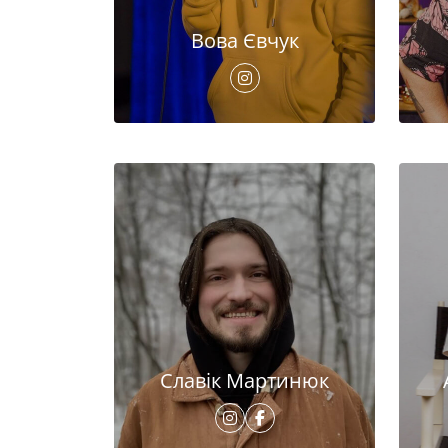
Вова Євчук
Славік Мартинюк