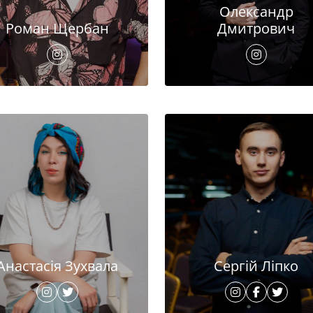
Олександр
Роман Щербан
Дмитрович
Анастасія Зухвала
Сергій Ліпко