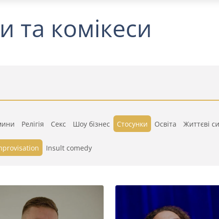
и та комікеси
мини
Релігія
Секс
Шоу бізнес
Стосунки
Освіта
Життєві си
mprovisation
Insult comedy