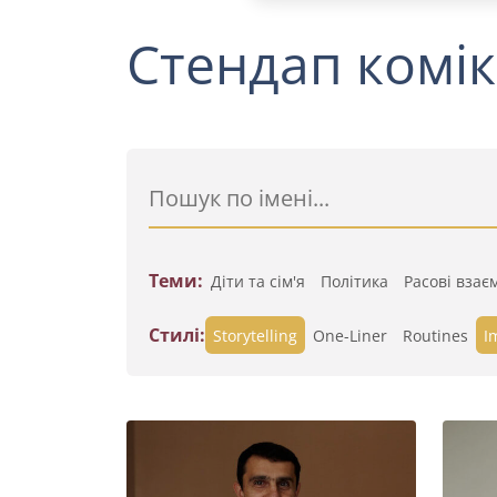
Стендап комік
Теми:
Діти та сім'я
Політика
Расові взає
Стилі:
Storytelling
One-Liner
Routines
I