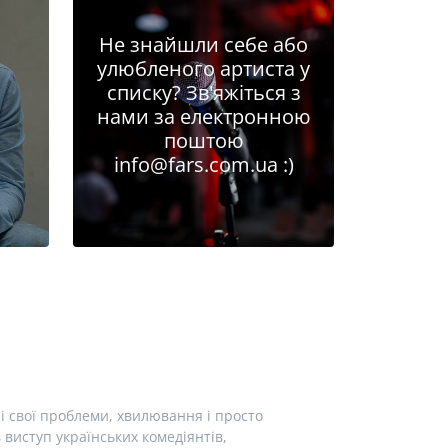
Не знайшли себе або
улюбленого артиста у
списку? Зв'яжіться з
нами за електронною
поштою
info@fars.com.ua
:)
і свої проблеми, хвилювання і просто
виступ українських комедіянтів,