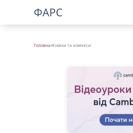
ФАРС
Головна
Коміки та комікеси