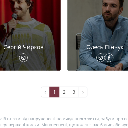
Сергій Чирков
Олесь Пінчук
‹
1
2
3
›
сіб втекти від напруженості повсякденного життя, забути про вс
еревершені коміки. Ми впевнені, що кожен з вас бачив або чув 