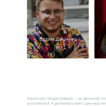
Вадим Дзюнько
Українська стендап-комедія — це ідеальний спо
розслабитися. А допоможуть вам з цим наші неп