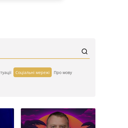
туації
Cоціальні мережі
Про мову