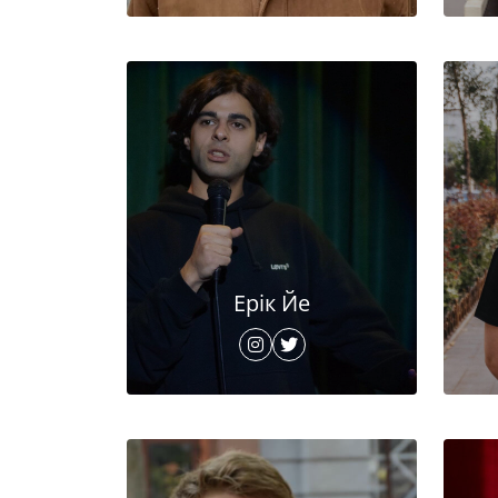
Ерік Йе