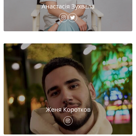
Анастасія Зухвала
Женя Коротков