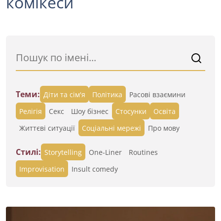
комікеси
Теми:
Діти та сім'я
Політика
Расові взаємини
Релігія
Секс
Шоу бізнес
Стосунки
Освіта
Життєві ситуації
Cоціальні мережі
Про мову
Стилі:
Storytelling
One-Liner
Routines
Improvisation
Insult comedy