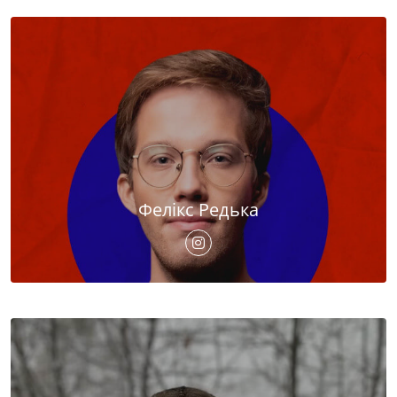
Фелікс Редька