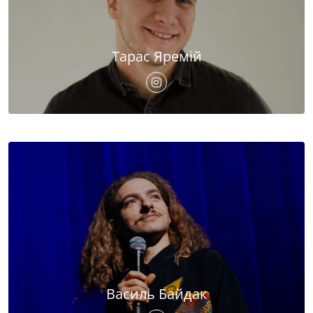
Тарас Яремій
Василь Байдак