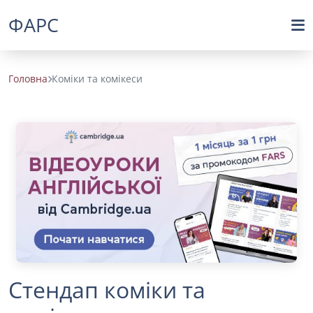
ФАРС
Головна
Коміки та комікеси
Стендап коміки та