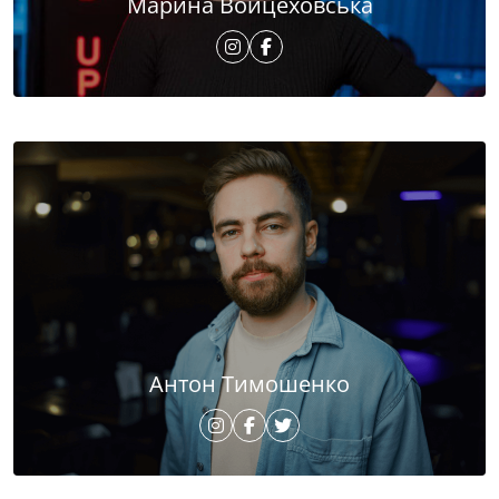
Марина Войцеховська
Антон Тимошенко