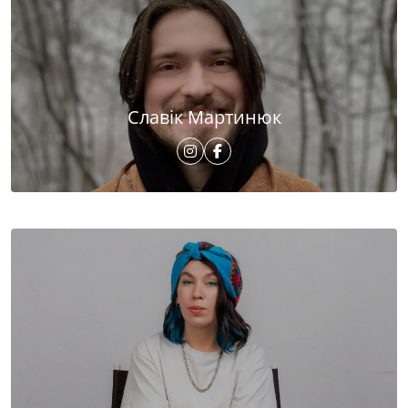
Славік Мартинюк