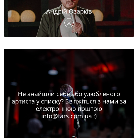
Андрій Озарків
Не знайшли себе або улюбленого
артиста у списку? Зв'яжіться з нами за
електронною поштою
info@fars.com.ua
:)