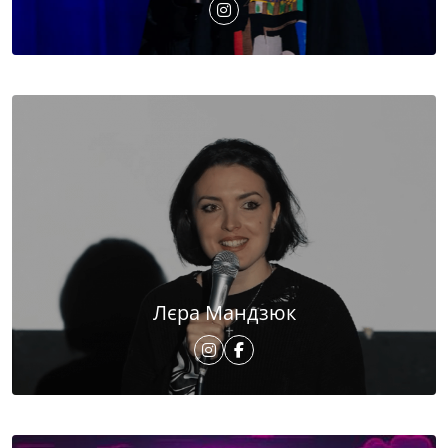
Лєра Мандзюк