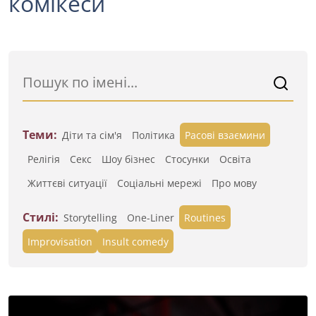
комікеси
Теми:
Діти та сім'я
Політика
Расові взаємини
Релігія
Секс
Шоу бізнес
Стосунки
Освіта
Життєві ситуації
Cоціальні мережі
Про мову
Стилі:
Storytelling
One-Liner
Routines
Improvisation
Insult comedy