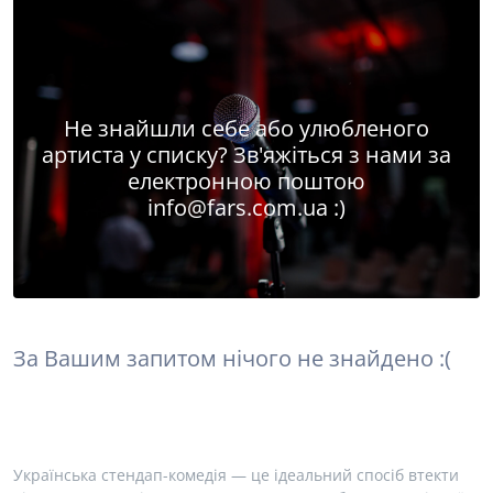
Не знайшли себе або улюбленого
артиста у списку? Зв'яжіться з нами за
електронною поштою
info@fars.com.ua
:)
За Вашим запитом нічого не знайдено :(
Українська стендап-комедія — це ідеальний спосіб втекти