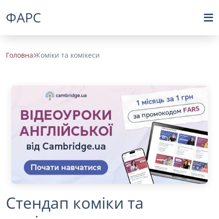
ФАРС
Головна
Коміки та комікеси
Стендап коміки та