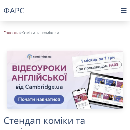
ФАРС
Головна
Коміки та комікеси
Стендап коміки та