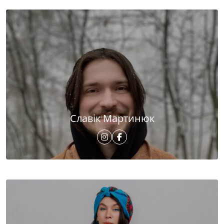
Славік Мартинюк