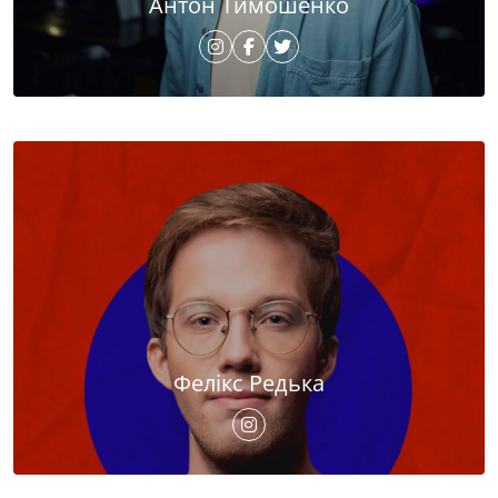
Антон Тимошенко
Фелікс Редька