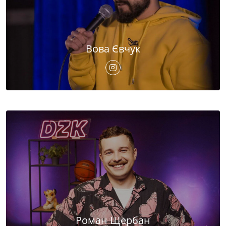
Вова Євчук
Роман Щербан