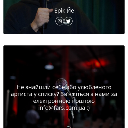
Ерік Йе
Не знайшли себе або улюбленого
артиста у списку? Зв'яжіться з нами за
електронною поштою
info@fars.com.ua
:)