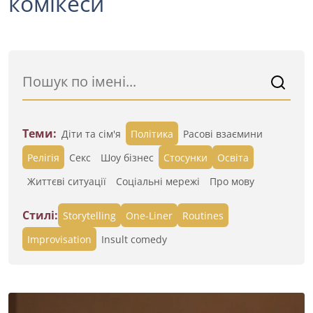
комікеси
Теми:
Діти та сім'я
Політика
Расові взаємини
Релігія
Секс
Шоу бізнес
Стосунки
Освіта
Життєві ситуації
Cоціальні мережі
Про мову
Стилі:
Storytelling
One-Liner
Routines
Improvisation
Insult comedy