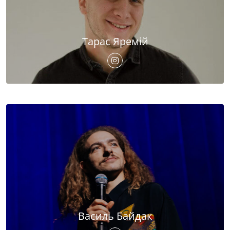
Тарас Яремій
Василь Байдак