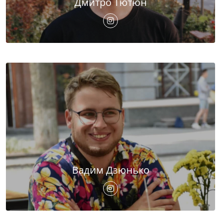
Дмитро Тютюн
Вадим Дзюнько