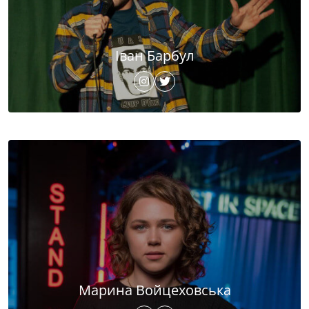
Іван Барбул
Марина Войцеховська