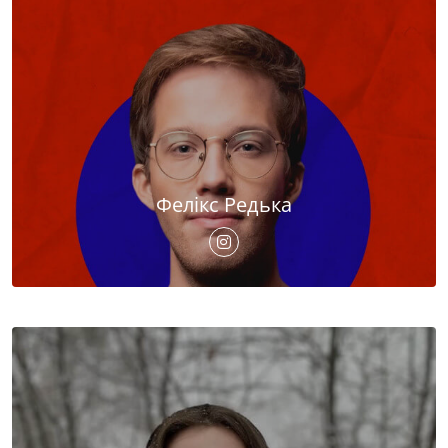
Фелікс Редька