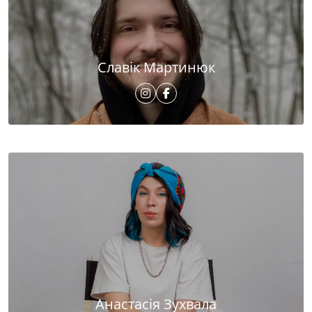
Славік Мартинюк
Анастасія Зухвала