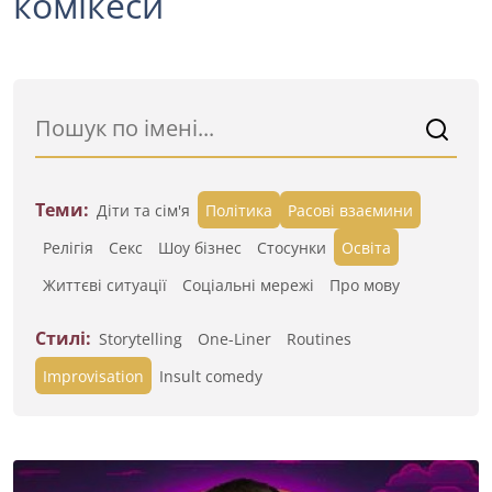
комікеси
Теми:
Діти та сім'я
Політика
Расові взаємини
Релігія
Секс
Шоу бізнес
Стосунки
Освіта
Життєві ситуації
Cоціальні мережі
Про мову
Стилі:
Storytelling
One-Liner
Routines
Improvisation
Insult comedy