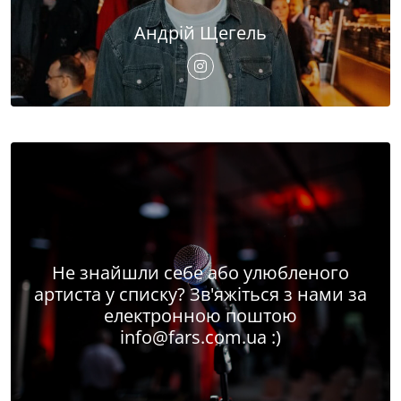
Андрій Щегель
Не знайшли себе або улюбленого
артиста у списку? Зв'яжіться з нами за
електронною поштою
info@fars.com.ua
:)