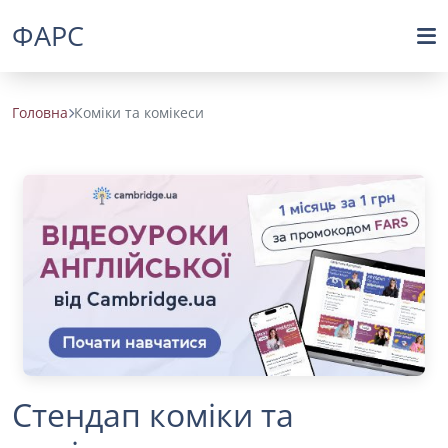
ФАРС
Головна
Коміки та комікеси
Стендап коміки та