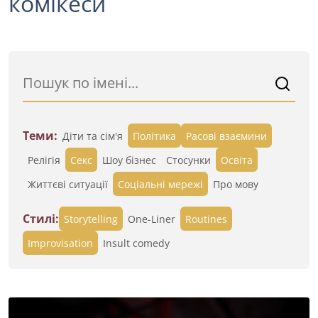
комікеси
Теми:
Діти та сім'я
Політика
Расові взаємини
Релігія
Секс
Шоу бізнес
Стосунки
Освіта
Життєві ситуації
Cоціальні мережі
Про мову
Стилі:
Storytelling
One-Liner
Routines
Improvisation
Insult comedy