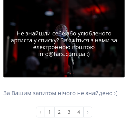
Не знайшли себе або улюбленого
артиста у списку? Зв'яжіться з нами за
електронною поштою
info@fars.com.ua
:)
За Вашим запитом нічого не знайдено :(
‹
1
2
3
4
›