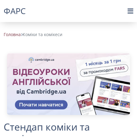
ФАРС
Головна
Коміки та комікеси
Стендап коміки та