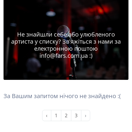
Не знайшли себе або улюбленого
артиста у списку? Зв'яжіться з нами за
електронною поштою
info@fars.com.ua
:)
За Вашим запитом нічого не знайдено :(
‹
1
2
3
›