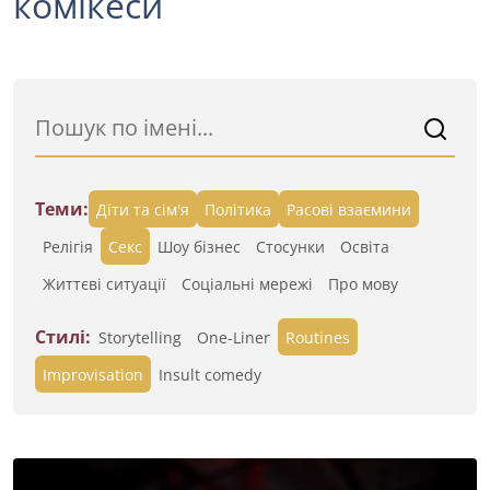
комікеси
Теми:
Діти та сім'я
Політика
Расові взаємини
Релігія
Секс
Шоу бізнес
Стосунки
Освіта
Життєві ситуації
Cоціальні мережі
Про мову
Стилі:
Storytelling
One-Liner
Routines
Improvisation
Insult comedy