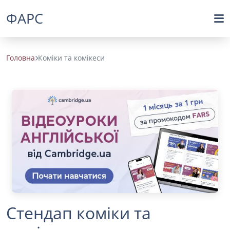
ФАРС
Головна
Коміки та комікеси
Стендап коміки та