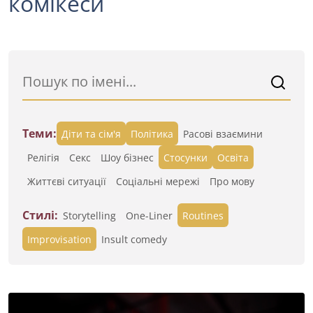
комікеси
Теми:
Діти та сім'я
Політика
Расові взаємини
Релігія
Секс
Шоу бізнес
Стосунки
Освіта
Життєві ситуації
Cоціальні мережі
Про мову
Стилі:
Storytelling
One-Liner
Routines
Improvisation
Insult comedy