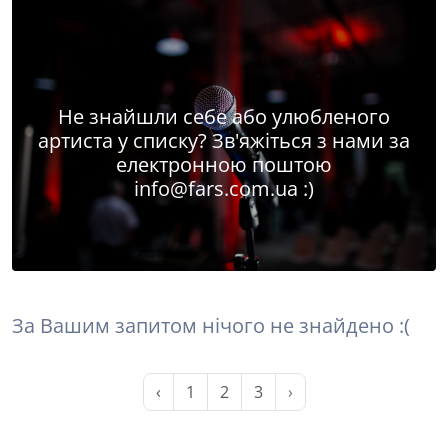
Не знайшли себе або улюбленого
артиста у списку? Зв'яжіться з нами за
електронною поштою
info@fars.com.ua
:)
За Вашим запитом нічого не знайдено :(
‹
1
2
3
›