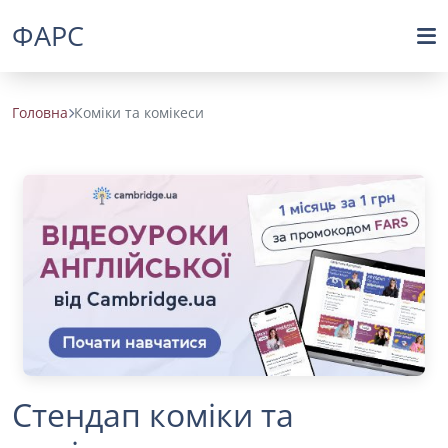
ФАРС
Головна
Коміки та комікеси
Стендап коміки та