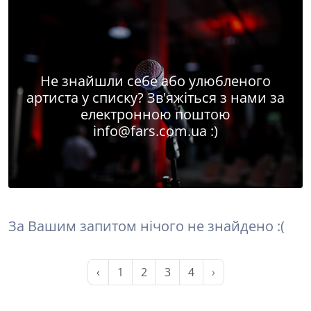
Не знайшли себе або улюбленого
артиста у списку? Зв'яжіться з нами за
електронною поштою
info@fars.com.ua
:)
За Вашим запитом нічого не знайдено :(
‹
1
2
3
4
›