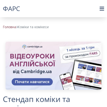
ФАРС
Головна
Коміки та комікеси
Стендап коміки та