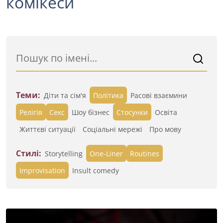
комікеси
Теми:
Діти та сім'я
Політика
Расові взаємини
Релігія
Секс
Шоу бізнес
Стосунки
Освіта
Життєві ситуації
Cоціальні мережі
Про мову
Стилі:
Storytelling
One-Liner
Routines
Improvisation
Insult comedy