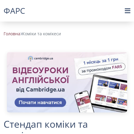
ФАРС
Головна
Коміки та комікеси
Стендап коміки та