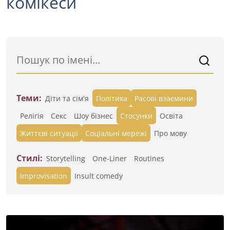
комікеси
Теми:
Діти та сім'я
Політика
Расові взаємини
Релігія
Секс
Шоу бізнес
Стосунки
Освіта
Життєві ситуації
Cоціальні мережі
Про мову
Стилі:
Storytelling
One-Liner
Routines
Improvisation
Insult comedy