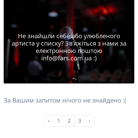
Не знайшли себе або улюбленого
артиста у списку? Зв'яжіться з нами за
електронною поштою
info@fars.com.ua
:)
За Вашим запитом нічого не знайдено :(
‹
1
2
3
›