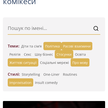
комікеси
Теми:
Діти та сім'я
Політика
Расові взаємини
Релігія
Секс
Шоу бізнес
Стосунки
Освіта
Життєві ситуації
Cоціальні мережі
Про мову
Стилі:
Storytelling
One-Liner
Routines
Improvisation
Insult comedy