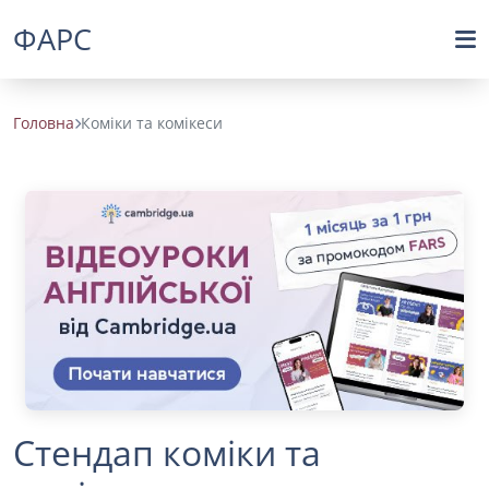
ФАРС
Головна
Коміки та комікеси
Стендап коміки та