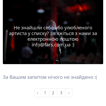
Не знайшли себе або улюбленого
артиста у списку? Зв'яжіться з нами за
електронною поштою
info@fars.com.ua
:)
За Вашим запитом нічого не знайдено :(
‹
1
2
3
›