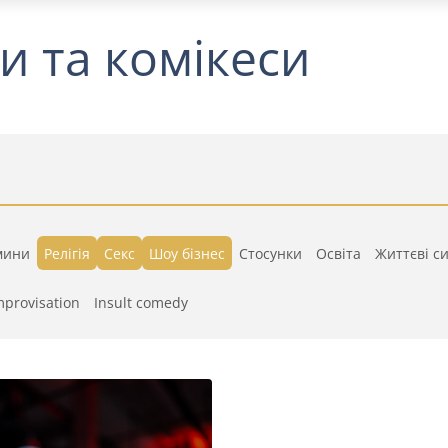
и та комікеси
мини
Релігія
Секс
Шоу бізнес
Стосунки
Освіта
Життєві си
mprovisation
Insult comedy