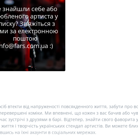
 знайшли себе або
юбленого артиста у
писку? Зв'яжіться з
ми за електронною
поштою
info@fars.com.ua
:)
сіб втекти від напруженості повсякденного життя, забути про вс
еревершені коміки. Ми впевнені, що кожен з вас бачив або чув 
час зустрічі з друзями в барі. Відтепер, знайти свого фаворита 
 життя і творчість українських стендап артистів. Ви можете б
вшись на їхні акаунти в соціальних мережах.