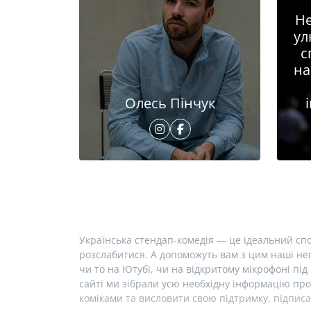
Не
ул
с
на
Олесь Пінчук
Українська стендап-комедія — це ідеальний спо
розслабитися. А допоможуть вам з цим наші неп
чи то на Ютубі, чи на відкритому мікрофоні під 
сайті ми зібрали усю необхідну інформацію про
коміками та висловити свою підтримку, підписа