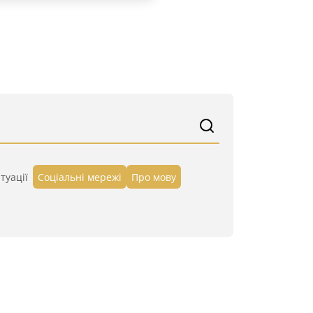
туації
Cоціальні мережі
Про мову