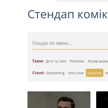
Стендап комік
Теми:
Діти та сім'я
Політика
Расові взає
Стилі:
Storytelling
One-Liner
Routines
I