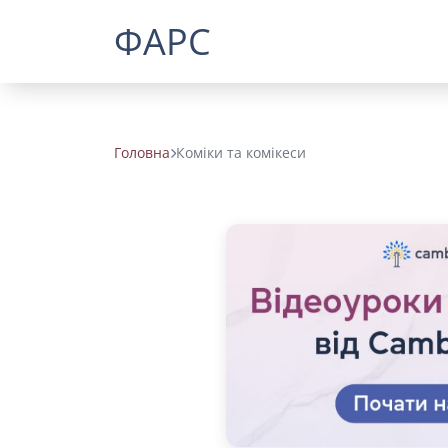
ФАРС
Головна
Коміки та комікеси