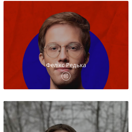
Фелікс Редька