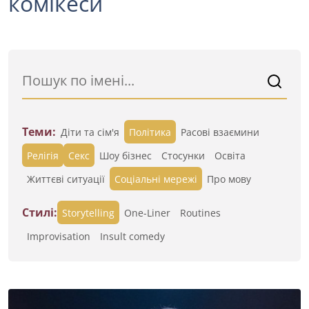
комікеси
Теми:
Діти та сім'я
Політика
Расові взаємини
Релігія
Секс
Шоу бізнес
Стосунки
Освіта
Життєві ситуації
Cоціальні мережі
Про мову
Стилі:
Storytelling
One-Liner
Routines
Improvisation
Insult comedy