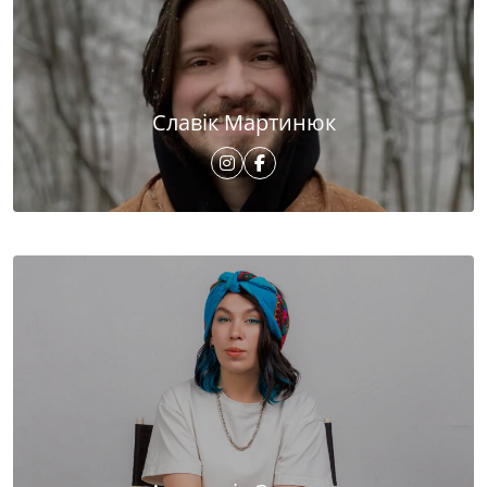
Славік Мартинюк