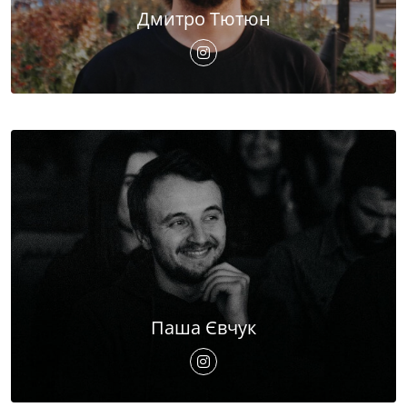
Дмитро Тютюн
Паша Євчук