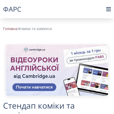
ФАРС
Головна
Коміки та комікеси
Стендап коміки та