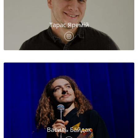
Тарас Яремій
Василь Байдак