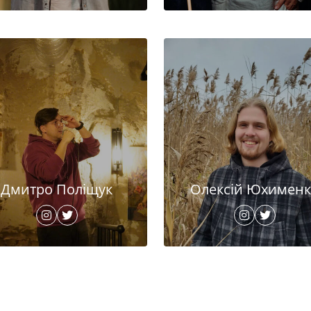
Дмитро Поліщук
Олексій Юхименк