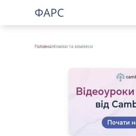
ФАРС
Головна
Коміки та комікеси