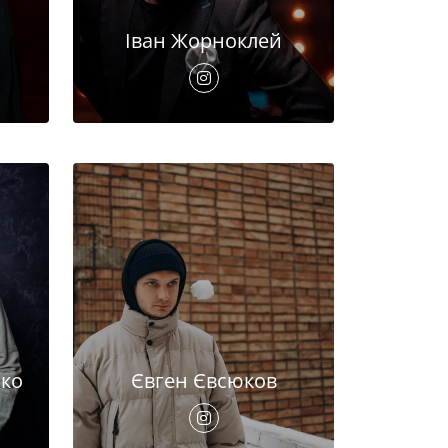
Іван Жорноклей
ко
Євген Євсюков