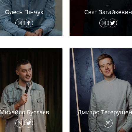
Олесь Пінчук
Свят Загайкевич
Михайло Буслаєв
Дмитро Тетерущен