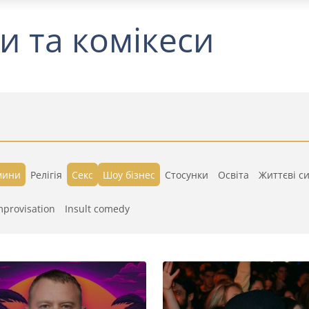
и та комікеси
мини
Релігія
Секс
Шоу бізнес
Стосунки
Освіта
Життєві си
mprovisation
Insult comedy