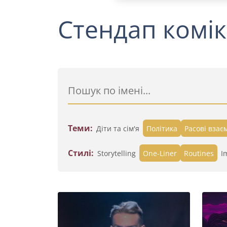
Стендап комік
Теми:
Діти та сім'я
Політика
Расові взає
Стилі:
Storytelling
One-Liner
Routines
I