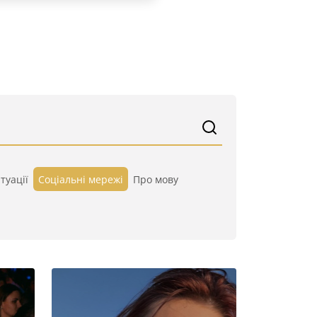
туації
Cоціальні мережі
Про мову