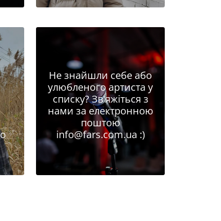
Не знайшли себе або
улюбленого артиста у
списку? Зв'яжіться з
нами за електронною
поштою
о
info@fars.com.ua
:)