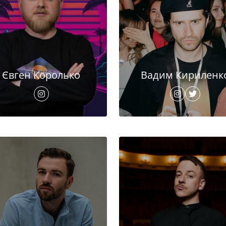
Євген Королько
Вадим Кириленк