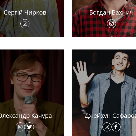
Сергій Чирков
Богдан Вахнич
Олександр Качура
Джейхун Сафаро