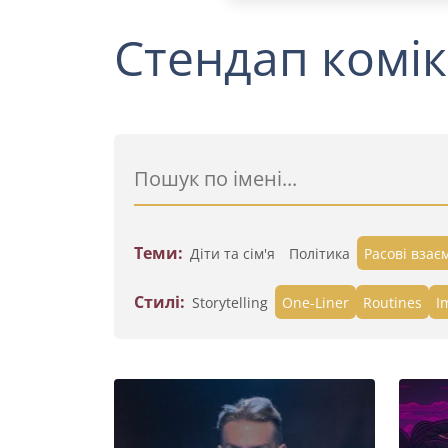
Стендап комік
Теми:
Діти та сім'я
Політика
Расові взає
Стилі:
Storytelling
One-Liner
Routines
I