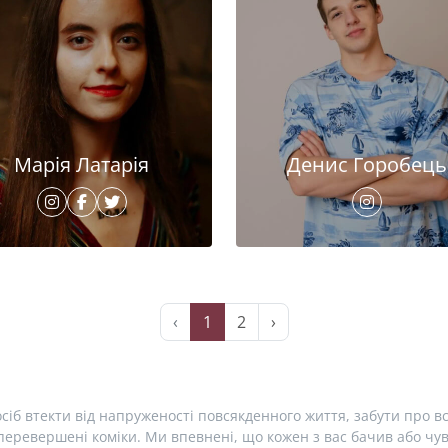
Марія Латарія
Денис Горобець
‹
1
2
›
сіб втекти від напруженості повсякденного життя, забути про вс
еревершені коміки. Ми впевнені, що кожен з вас бачив або чув 