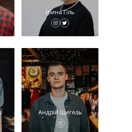
Ірина Гіль
в
Андрій Щегель