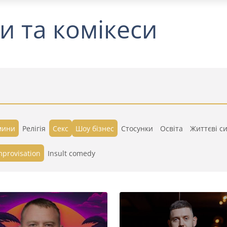
и та комікеси
мини
Релігія
Секс
Шоу бізнес
Стосунки
Освіта
Життєві си
mprovisation
Insult comedy