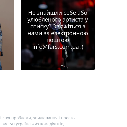
Не знайшли себе або
улюбленого артиста у
списку? Зв'яжіться з
нами за електронною
поштою
info@fars.com.ua
:)
і свої проблеми, хвилювання і просто
виступ українських комедіянтів,