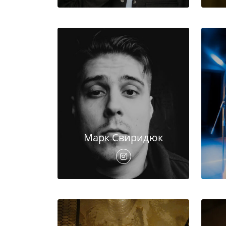
Марк Свиридюк