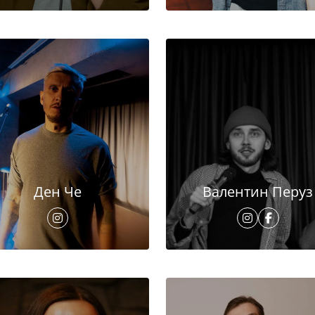
Ден Че
Валентин Перуз