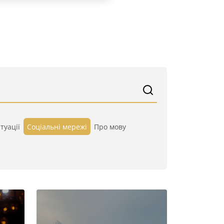
туації
Cоціальні мережі
Про мову