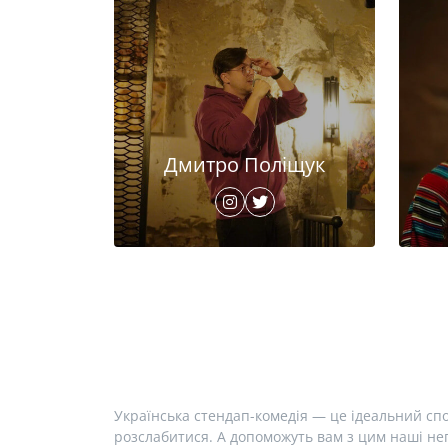
Дмитро Поліщук
Українська стендап-комедія — це ідеальний спо
розслабитися. А допоможуть вам з цим наші неп