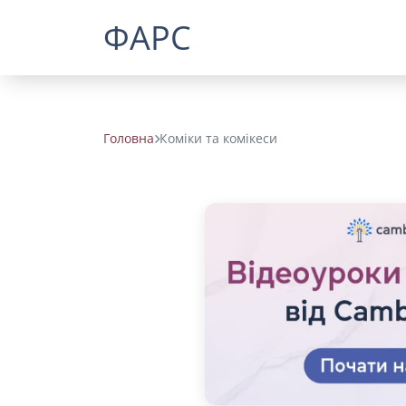
ФАРС
Головна
Коміки та комікеси