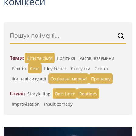
комікеси
Теми:
Діти та сім'я
Політика
Расові взаємини
Релігія
Секс
Шоу бізнес
Стосунки
Освіта
Життєві ситуації
Cоціальні мережі
Про мову
Стилі:
Storytelling
One-Liner
Routines
Improvisation
Insult comedy