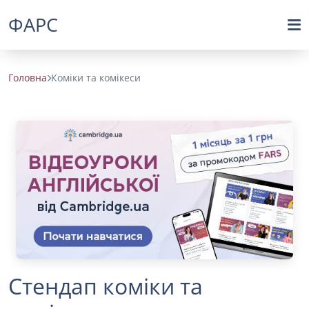
ФАРС
Головна
Коміки та комікеси
Стендап коміки та