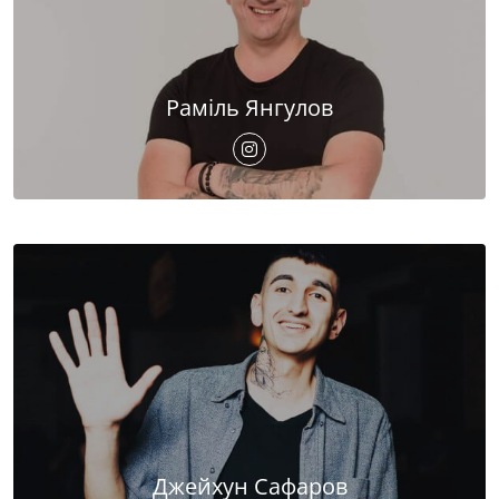
Раміль Янгулов
Джейхун Сафаров