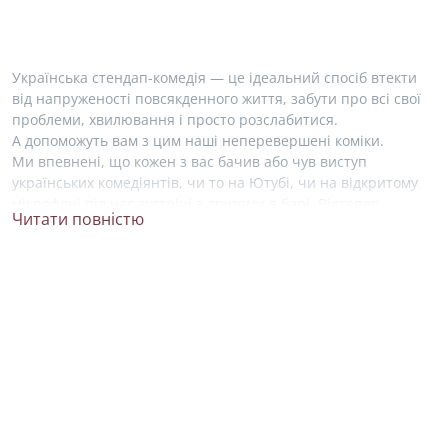
Українська стендап-комедія — це ідеальний спосіб втекти
від напруженості повсякденного життя, забути про всі свої
проблеми, хвилювання і просто розслабитися.
А допоможуть вам з цим наші неперевершені коміки.
Ми впевнені, що кожен з вас бачив або чув виступ
українських комедіянтів, чи то на Ютубі, чи на відкритому
мікрофоні під час зустрічі з друзями в барі. Відтепер,
Читати повністю
знайти свого фаворита у світі комедії стало набагато легше!
На нашому сайті ми зібрали усю необхідну інформацію про
життя і творчість українських стендап артистів. Ви можете
ближче познайомитися зі своїми улюбленими коміками
та висловити свою підтримку, підписавшись на їхні акаунти
в соціальних мережах.
Серед зірок українського стендапу не можна не згадати про
Антона Тимошенко. Він почав займатися стендапом
у 2015 році, був учасником українського телешоу «Розсміши
коміка», де здобув перемогу два рази. Зараз, Антон