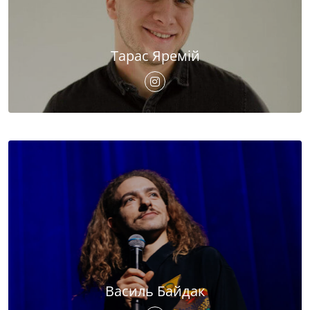
Тарас Яремій
Василь Байдак