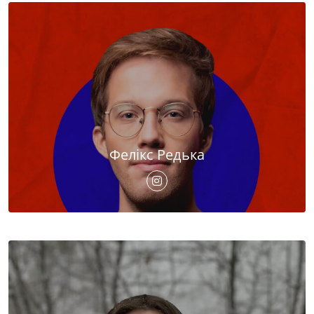
Фелікс Редька