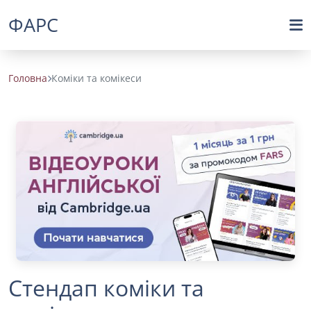
ФАРС
Головна
Коміки та комікеси
Стендап коміки та