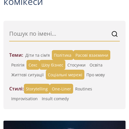
комікеси
Теми:
Діти та сім'я
Політика
Расові взаємини
Релігія
Секс
Шоу бізнес
Стосунки
Освіта
Життєві ситуації
Cоціальні мережі
Про мову
Стилі:
Storytelling
One-Liner
Routines
Improvisation
Insult comedy