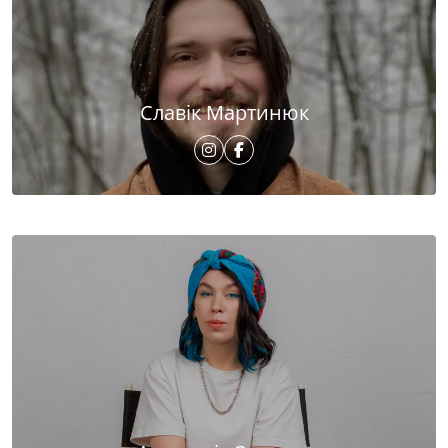
Славік Мартинюк