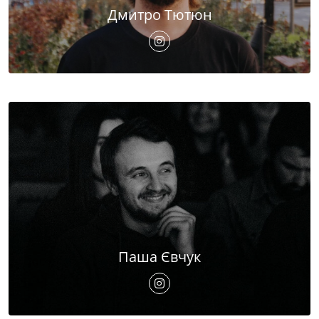
Дмитро Тютюн
Паша Євчук