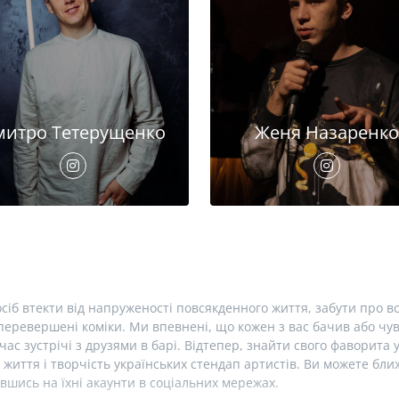
митро Тетерущенко
Женя Назаренко
сіб втекти від напруженості повсякденного життя, забути про вс
еревершені коміки. Ми впевнені, що кожен з вас бачив або чув 
час зустрічі з друзями в барі. Відтепер, знайти свого фаворита 
 життя і творчість українських стендап артистів. Ви можете б
вшись на їхні акаунти в соціальних мережах.