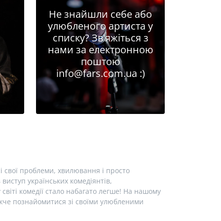
Не знайшли себе або
улюбленого артиста у
списку? Зв'яжіться з
нами за електронною
поштою
info@fars.com.ua
:)
і свої проблеми, хвилювання і просто
виступ українських комедіянтів,
у світі комедії стало набагато легше! На нашому
лижче познайомитися зі своїми улюбленими