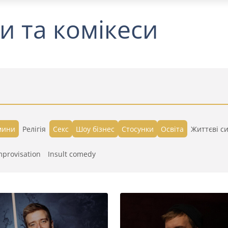
и та комікеси
мини
Релігія
Секс
Шоу бізнес
Стосунки
Освіта
Життєві си
mprovisation
Insult comedy