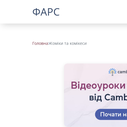
ФАРС
Головна
Коміки та комікеси