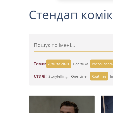
Стендап комік
Теми:
Діти та сім'я
Політика
Расові взає
Стилі:
Storytelling
One-Liner
Routines
I