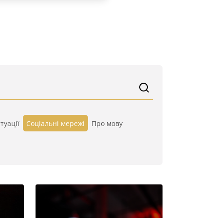
туації
Cоціальні мережі
Про мову