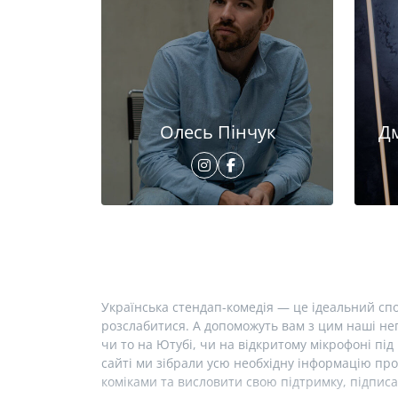
Олесь Пінчук
Д
Українська стендап-комедія — це ідеальний спо
розслабитися. А допоможуть вам з цим наші неп
чи то на Ютубі, чи на відкритому мікрофоні під 
сайті ми зібрали усю необхідну інформацію про
коміками та висловити свою підтримку, підписа