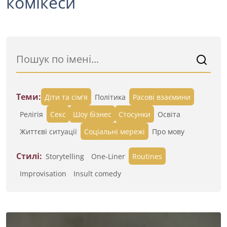
комікеси
Теми:
Діти та сім'я
Політика
Расові взаємини
Релігія
Секс
Шоу бізнес
Стосунки
Освіта
Життєві ситуації
Cоціальні мережі
Про мову
Стилі:
Storytelling
One-Liner
Routines
Improvisation
Insult comedy