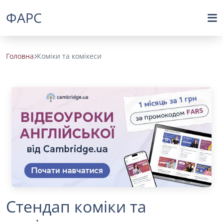
ФАРС
Головна
Коміки та комікеси
Стендап коміки та