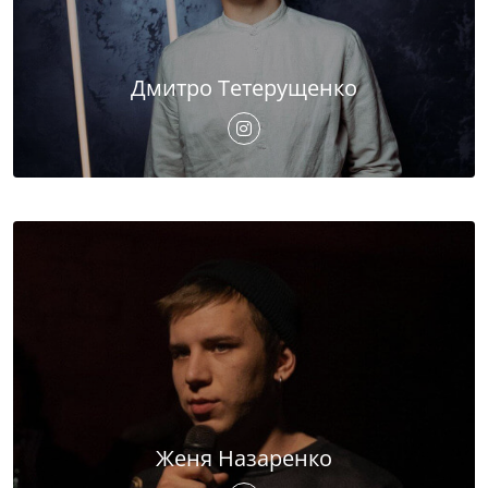
Дмитро Тетерущенко
Женя Назаренко