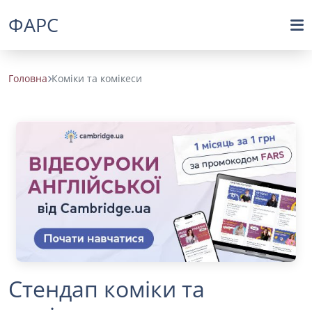
ФАРС
Головна
Коміки та комікеси
Стендап коміки та