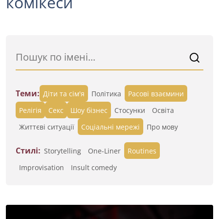
комікеси
Теми:
Діти та сім'я
Політика
Расові взаємини
Релігія
Секс
Шоу бізнес
Стосунки
Освіта
Життєві ситуації
Cоціальні мережі
Про мову
Стилі:
Storytelling
One-Liner
Routines
Improvisation
Insult comedy