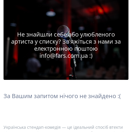
Не знайшли себе або улюбленого
артиста у списку? Зв'яжіться з нами за
електронною поштою
info@fars.com.ua
:)
За Вашим запитом нічого не знайдено :(
Українська стендап-комедія — це ідеальний спосіб втекти