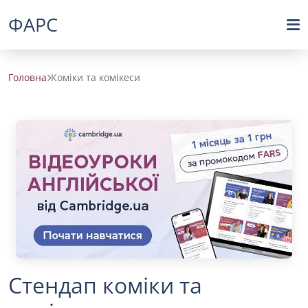
ФАРС
Головна
Коміки та комікеси
Стендап коміки та