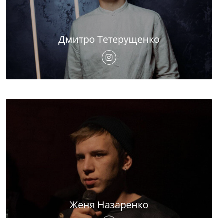
Дмитро Тетерущенко
Женя Назаренко