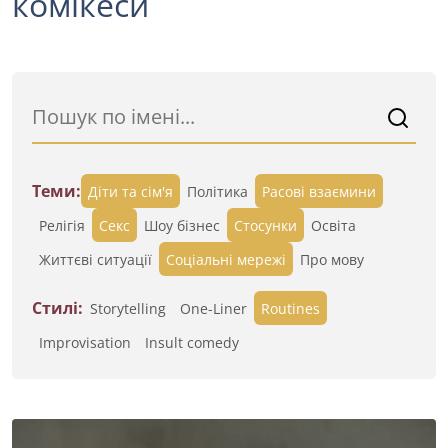
комікеси
Теми:
Діти та сім'я
Політика
Расові взаємини
Релігія
Секс
Шоу бізнес
Стосунки
Освіта
Життєві ситуації
Cоціальні мережі
Про мову
Стилі:
Storytelling
One-Liner
Routines
Improvisation
Insult comedy