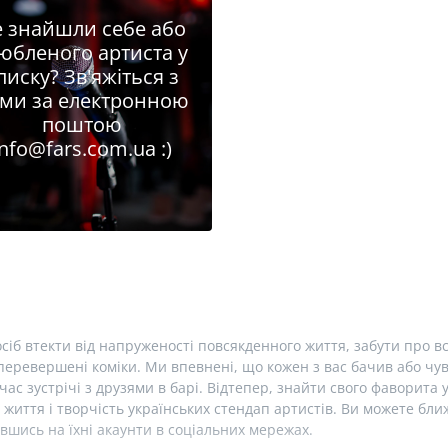
 знайшли себе або
юбленого артиста у
писку? Зв'яжіться з
ми за електронною
поштою
info@fars.com.ua
:)
сіб втекти від напруженості повсякденного життя, забути про вс
еревершені коміки. Ми впевнені, що кожен з вас бачив або чув 
час зустрічі з друзями в барі. Відтепер, знайти свого фаворита 
 життя і творчість українських стендап артистів. Ви можете б
вшись на їхні акаунти в соціальних мережах.