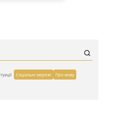
туації
Cоціальні мережі
Про мову