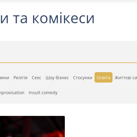
и та комікеси
мини
Релігія
Секс
Шоу бізнес
Стосунки
Освіта
Життєві си
mprovisation
Insult comedy