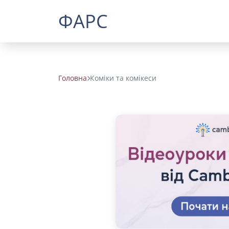
ФАРС
Головна
Коміки та комікеси