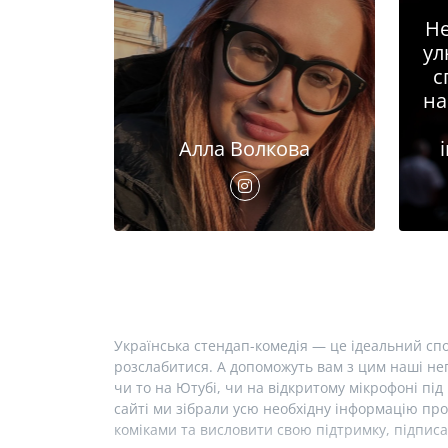
Не
ул
с
на
Алла Волкова
Українська стендап-комедія — це ідеальний спо
розслабитися. А допоможуть вам з цим наші неп
чи то на Ютубі, чи на відкритому мікрофоні під 
сайті ми зібрали усю необхідну інформацію про
коміками та висловити свою підтримку, підписа