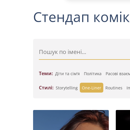
Стендап комік
Теми:
Діти та сім'я
Політика
Расові взає
Стилі:
Storytelling
One-Liner
Routines
I