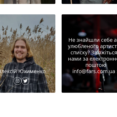
Не знайшли себе 
улюбленого артист
списку? Зв'яжіться
нами за електрон
поштою
Олексій Юхименко
info@fars.com.ua