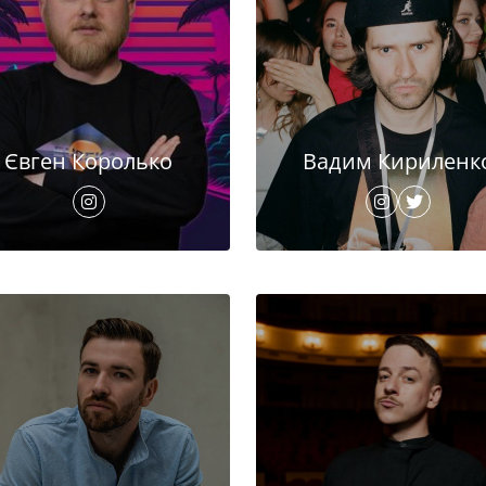
Євген Королько
Вадим Кириленк