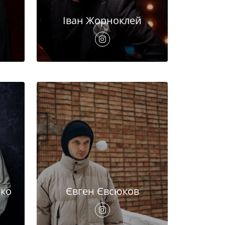
Іван Жорноклей
ко
Євген Євсюков