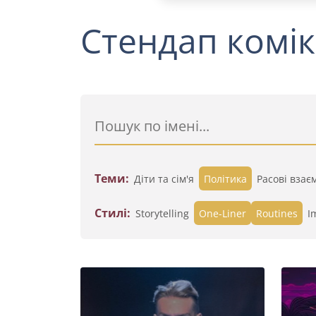
Стендап комік
Теми:
Діти та сім'я
Політика
Расові взає
Стилі:
Storytelling
One-Liner
Routines
I