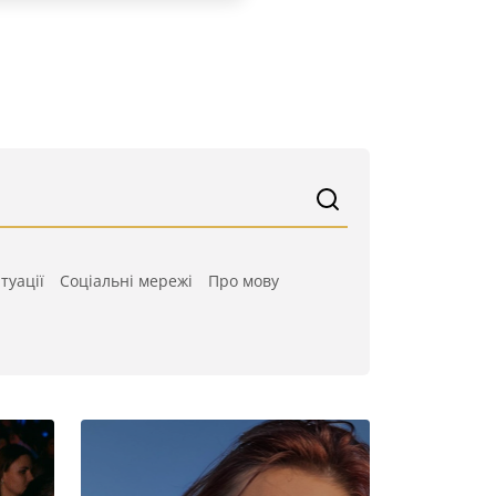
туації
Cоціальні мережі
Про мову