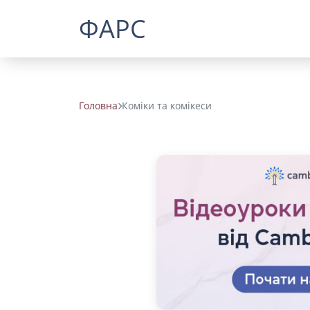
ФАРС
Головна
Коміки та комікеси