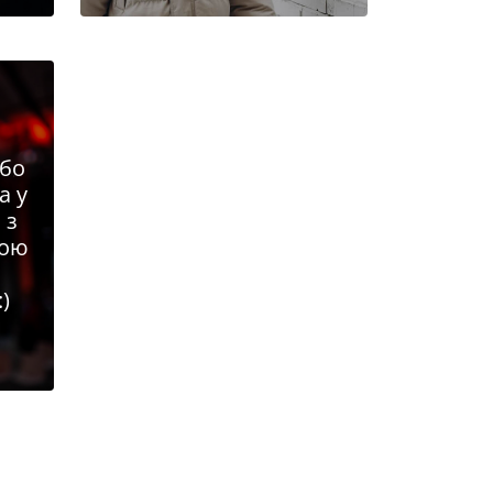
або
а у
 з
ною
:)