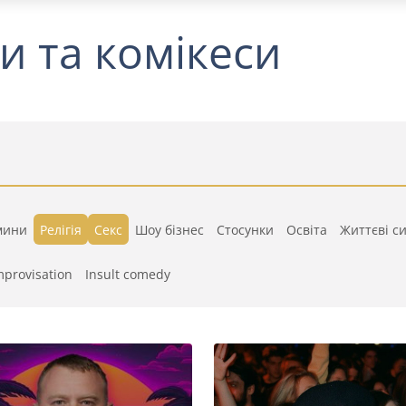
и та комікеси
мини
Релігія
Секс
Шоу бізнес
Стосунки
Освіта
Життєві си
mprovisation
Insult comedy