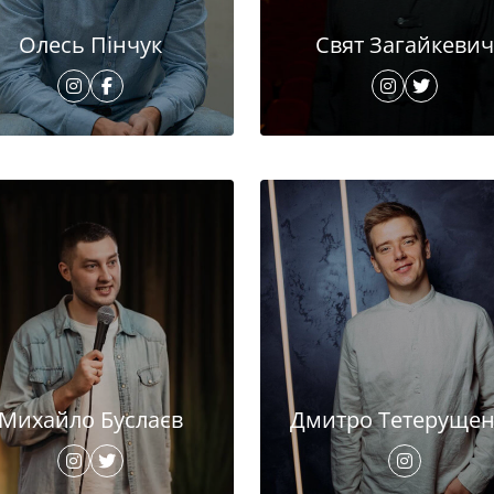
Олесь Пінчук
Свят Загайкевич
Михайло Буслаєв
Дмитро Тетерущен