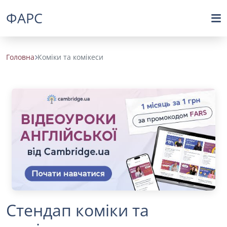
ФАРС
Головна
Коміки та комікеси
Стендап коміки та