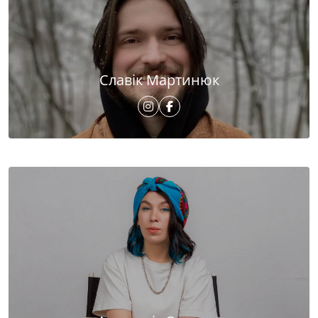
Славік Мартинюк