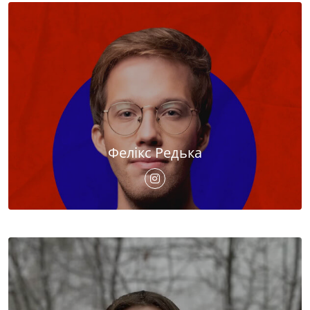
Фелікс Редька