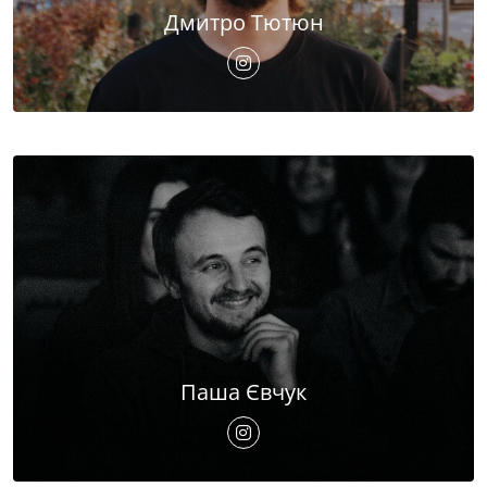
Дмитро Тютюн
Паша Євчук