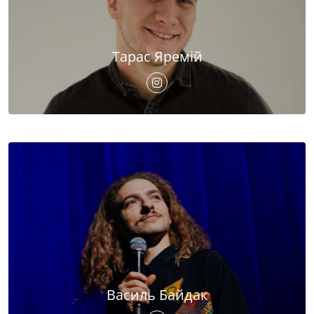
Тарас Яремій
Василь Байдак