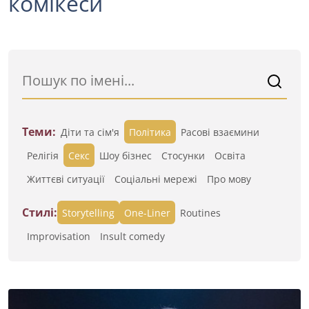
комікеси
Теми:
Діти та сім'я
Політика
Расові взаємини
Релігія
Секс
Шоу бізнес
Стосунки
Освіта
Життєві ситуації
Cоціальні мережі
Про мову
Стилі:
Storytelling
One-Liner
Routines
Improvisation
Insult comedy