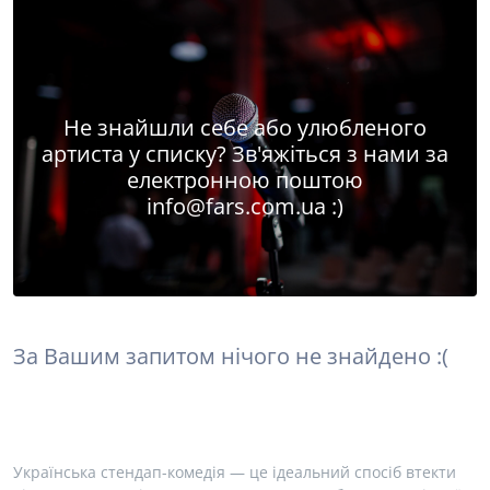
Не знайшли себе або улюбленого
артиста у списку? Зв'яжіться з нами за
електронною поштою
info@fars.com.ua
:)
За Вашим запитом нічого не знайдено :(
Українська стендап-комедія — це ідеальний спосіб втекти