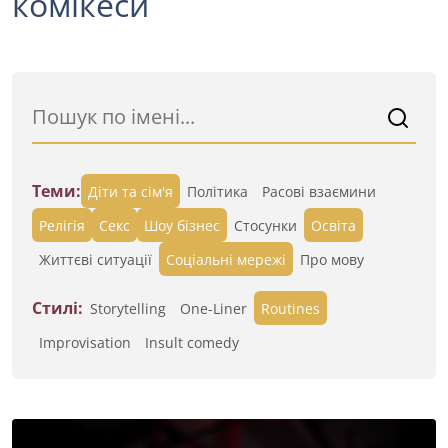
комікеси
Теми:
Діти та сім'я
Політика
Расові взаємини
Релігія
Секс
Шоу бізнес
Стосунки
Освіта
Життєві ситуації
Cоціальні мережі
Про мову
Стилі:
Storytelling
One-Liner
Routines
Improvisation
Insult comedy