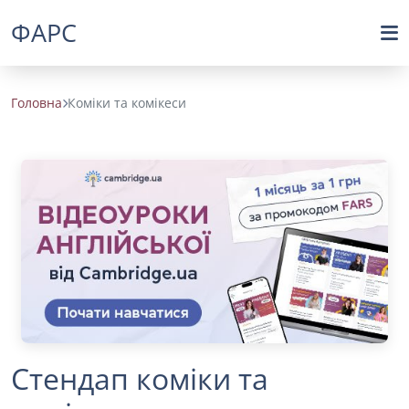
ФАРС
Головна
Коміки та комікеси
Стендап коміки та